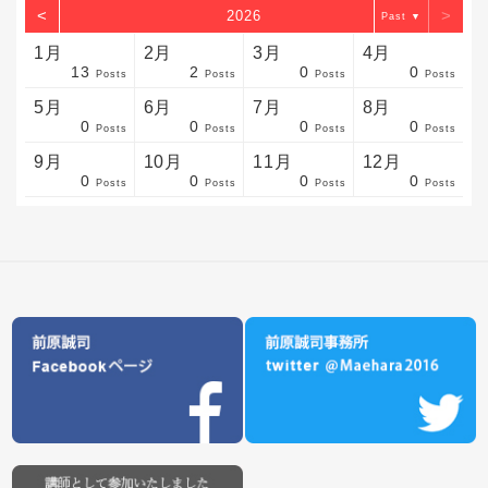
<
>
2026
▼
1月
2月
3月
4月
13
2
0
0
sts
sts
sts
sts
sts
sts
sts
sts
sts
sts
sts
sts
sts
sts
sts
sts
sts
sts
sts
sts
sts
Posts
Posts
Posts
Posts
5月
6月
7月
8月
0
0
0
0
sts
sts
sts
sts
sts
sts
sts
sts
sts
sts
sts
sts
sts
sts
sts
sts
sts
sts
sts
sts
sts
Posts
Posts
Posts
Posts
9月
10月
11月
12月
0
0
0
0
sts
sts
sts
sts
sts
sts
sts
sts
sts
sts
sts
sts
sts
sts
sts
sts
sts
sts
sts
sts
ost
Posts
Posts
Posts
Posts