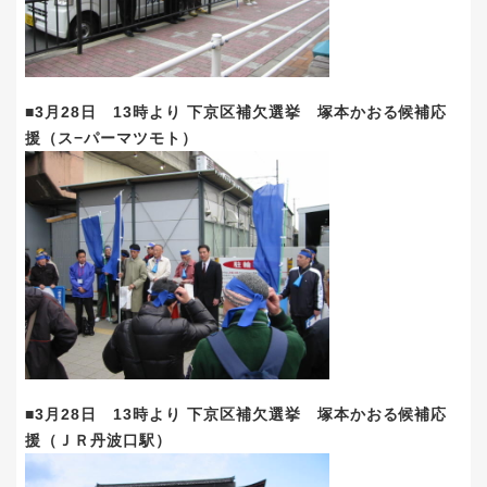
■3月28日 13時より 下京区補欠選挙 塚本かおる候補応
援（ス−パーマツモト）
■3月28日 13時より 下京区補欠選挙 塚本かおる候補応
援（ＪＲ丹波口駅）