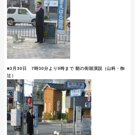
■3月30日 7時30分より9時まで 朝の街頭演説（山科・椥
辻）