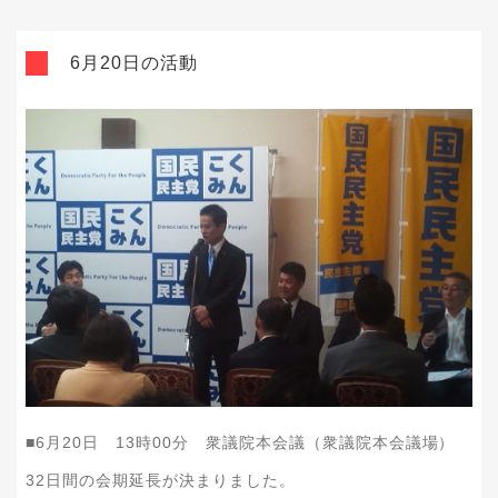
6月20日の活動
■
6
月
20
日
13
時
00
分 衆議院本会議（衆議院本会議場）
32日間の会期延長が決まりました。