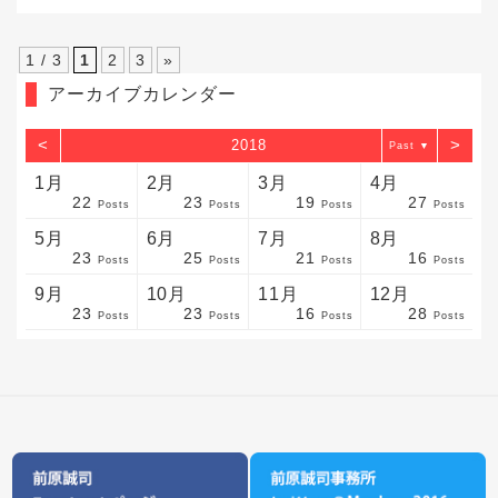
1 / 3
1
2
3
»
アーカイブカレンダー
<
>
2018
▼
1月
2月
3月
4月
22
23
19
27
sts
sts
sts
sts
sts
sts
sts
sts
sts
sts
sts
sts
sts
sts
sts
sts
sts
sts
sts
sts
sts
Posts
Posts
Posts
Posts
5月
6月
7月
8月
23
25
21
16
sts
sts
sts
sts
sts
sts
sts
sts
sts
sts
sts
sts
sts
sts
sts
sts
sts
sts
sts
sts
sts
Posts
Posts
Posts
Posts
9月
10月
11月
12月
23
23
16
28
sts
sts
sts
sts
sts
sts
sts
sts
sts
sts
sts
sts
sts
sts
sts
sts
sts
sts
sts
sts
ost
Posts
Posts
Posts
Posts