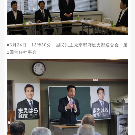
■
6
月
24
日
13
時
30
分 国民民主党京都府総支部連合会 第
1
回常任幹事会