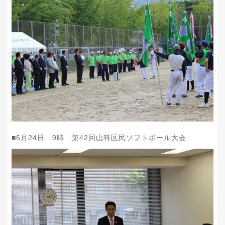
■
6
月
24
日
9
時 第
42
回山科区民ソフトボール大会