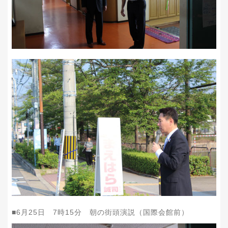
■
6
月
25
日
7
時
15
分 朝の街頭演説（国際会館前）