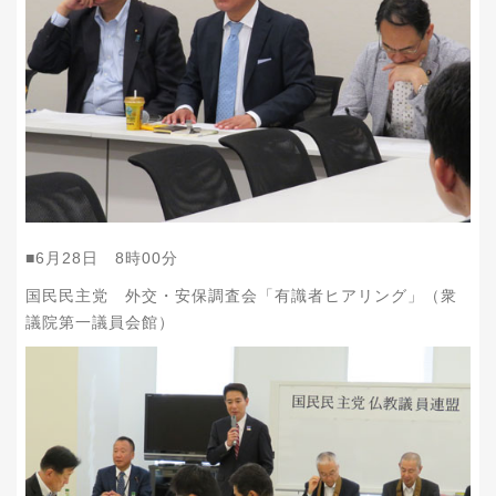
■
6
月
28
日
8
時
00
分
国民民主党 外交・安保調査会「有識者ヒアリング」（衆
議院第一議員会館）