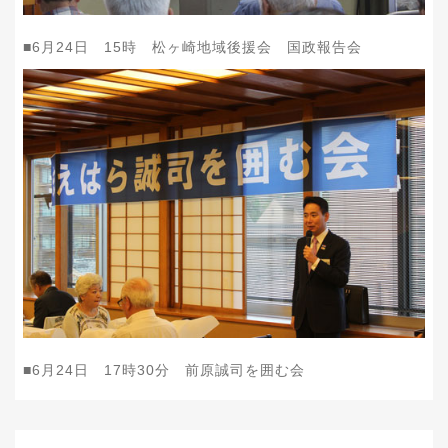
■
6
月
24
日
15
時 松ヶ崎地域後援会 国政報告会
■
6
月
24
日
17
時
30
分 前原誠司を囲む会