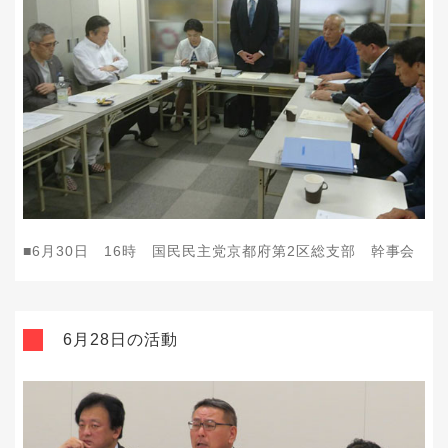
■
6
月
30
日
16
時 国民民主党京都府第
2
区総支部 幹事会
6月28日の活動