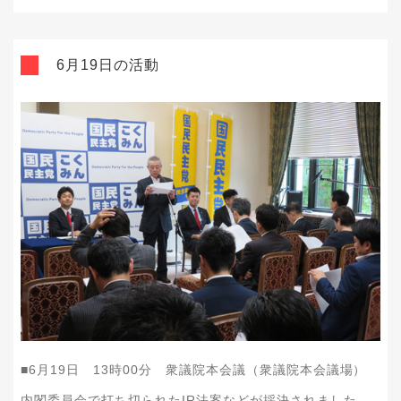
6月19日の活動
■
6
月
19
日
13
時
00
分 衆議院本会議（衆議院本会議場）
内閣委員会で打ち切られた
IR
法案などが採決されました。