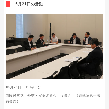
6月21日の活動
■
6
月
21
日
13
時
00
分
国民民主党 外交・安保調査会「役員会」（衆議院第一議
員会館）