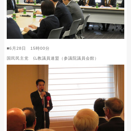
■
6
月
28
日
15
時
00
分
国民民主党 仏教議員連盟（参議院議員会館）