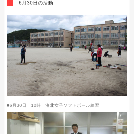
6月30日の活動
■
6
月
30
日
10
時 洛北女子ソフトボール練習