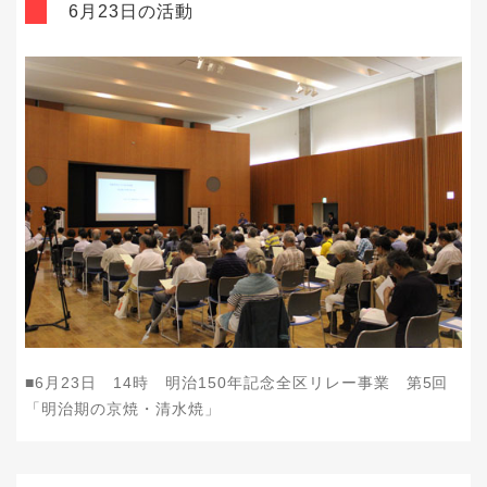
6月23日の活動
■
6
月
23
日
14
時 明治
150
年記念全区リレー事業 第
5
回
「明治期の京焼・清水焼」