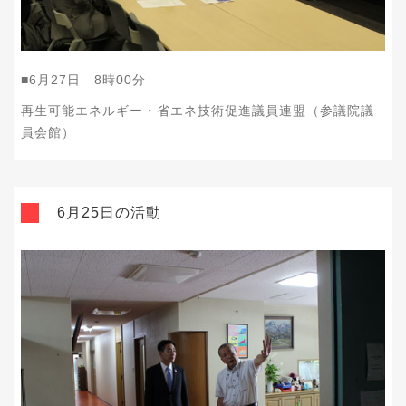
■
6
月
27
日
8
時
00
分
再生可能エネルギー・省エネ技術促進議員連盟（参議院議
員会館）
6月25日の活動