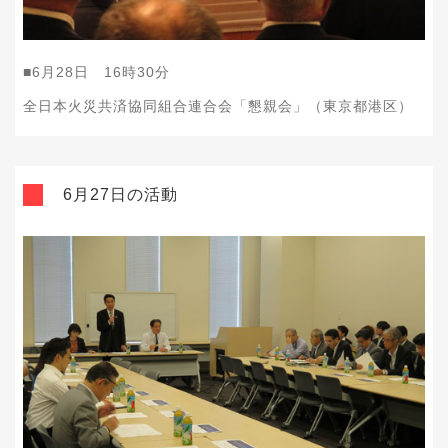
■
6
月
28
日
16
時
30
分
全日本火災共済協同組合連合会「懇親会」（東京都港区）
6月27日の活動