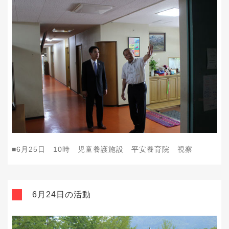
■
6
月
25
日
10
時 児童養護施設 平安養育院 視察
6月24日の活動