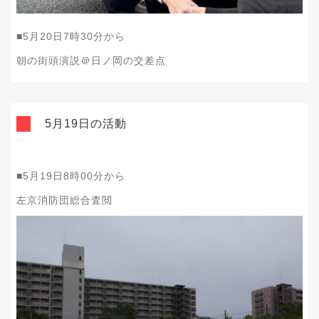
■5月20日7時30分から
朝の街頭演説＠日ノ岡の交差点
5月19日の活動
■5月19日8時00分から
左京消防団総合査閲