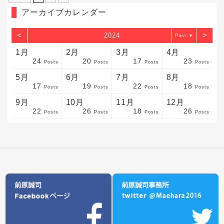
アーカイブカレンダー
<
>
2024
▼
1月
2月
3月
4月
24
20
17
23
sts
sts
sts
sts
sts
sts
sts
sts
sts
sts
sts
sts
sts
sts
sts
sts
sts
sts
sts
sts
sts
Posts
Posts
Posts
Posts
5月
6月
7月
8月
17
19
22
18
sts
sts
sts
sts
sts
sts
sts
sts
sts
sts
sts
sts
sts
sts
sts
sts
sts
sts
sts
sts
sts
Posts
Posts
Posts
Posts
9月
10月
11月
12月
22
26
18
26
sts
sts
sts
sts
sts
sts
sts
sts
sts
sts
sts
sts
sts
sts
sts
sts
sts
sts
sts
sts
ost
Posts
Posts
Posts
Posts