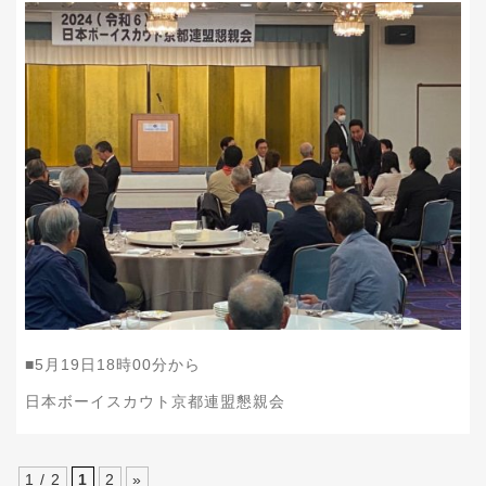
■5月19日18時00分から
日本ボーイスカウト京都連盟懇親会
1 / 2
1
2
»