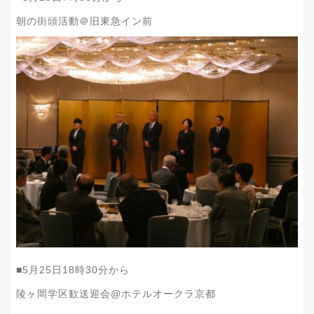
朝の街頭活動＠旧東急イン前
■5月25日18時30分から
陵ヶ岡学区歓送迎会@ホテルオークラ京都