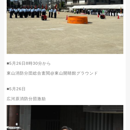
■5月26日8時30分から
東山消防分団総合査閲@東山開睛館グラウンド
■5月26日
広河原消防分団激励