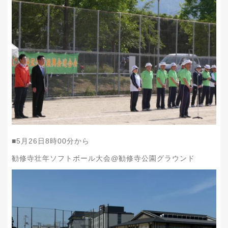
■5月26日8時00分から
勧修寺壮年ソフトボール大会@勧修寺公園グラウンド