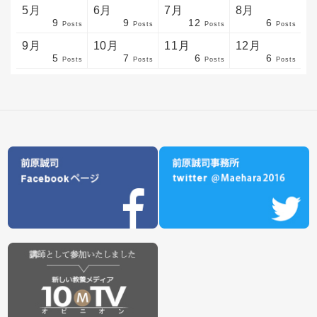
5月
6月
7月
8月
9
9
12
6
sts
sts
sts
sts
sts
sts
sts
sts
sts
sts
sts
sts
sts
sts
sts
sts
sts
sts
sts
sts
sts
Posts
Posts
Posts
Posts
9月
10月
11月
12月
5
7
6
6
sts
sts
sts
sts
sts
sts
sts
sts
sts
sts
sts
sts
sts
sts
sts
sts
sts
sts
sts
sts
ost
Posts
Posts
Posts
Posts