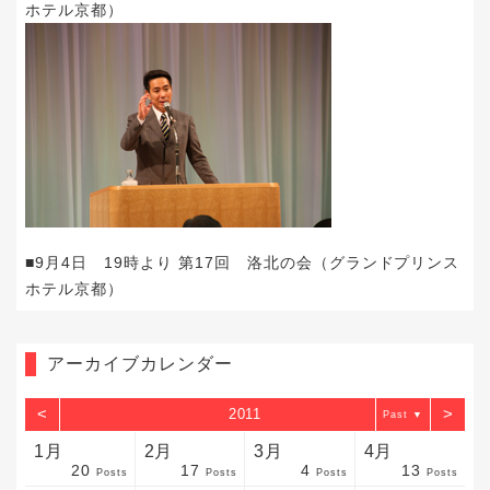
ホテル京都）
■9月4日 19時より 第17回 洛北の会（グランドプリンス
ホテル京都）
アーカイブカレンダー
<
>
2011
▼
1月
2月
3月
4月
20
17
4
13
sts
sts
sts
sts
sts
sts
sts
sts
sts
sts
sts
sts
sts
sts
sts
sts
sts
sts
sts
sts
sts
Posts
Posts
Posts
Posts