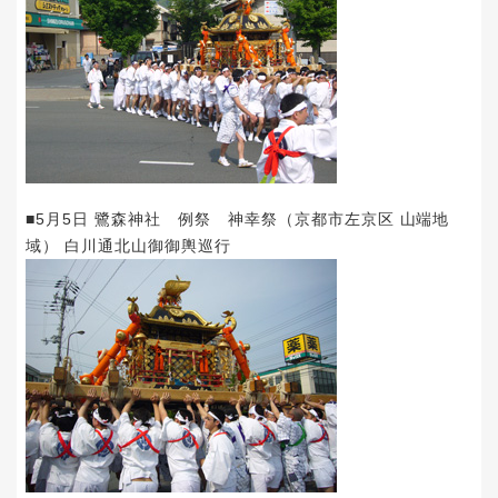
■5月5日 鷺森神社 例祭 神幸祭（京都市左京区 山端地
域） 白川通北山御御輿巡行