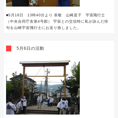
■5月18日 13時40分より 表敬 山崎直子 宇宙飛行士
（中央合同庁舎第4号館） 宇宙との交信時に私が詠んだ俳
句を山崎宇宙飛行士にお送り致しました。
5月6日の活動