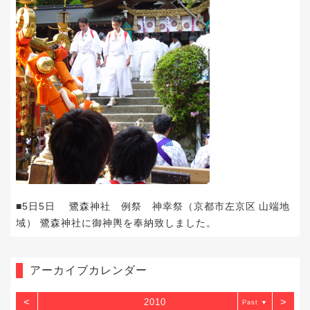
■5日5日 鷺森神社 例祭 神幸祭（京都市左京区 山端地
域） 鷺森神社に御神輿を奉納致しました。
アーカイブカレンダー
<
>
2010
▼