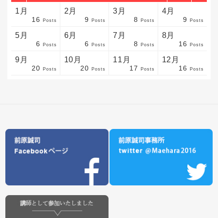
1月
2月
3月
4月
16
9
8
9
sts
sts
sts
sts
sts
sts
sts
sts
sts
sts
sts
sts
sts
sts
sts
sts
sts
sts
sts
sts
sts
Posts
Posts
Posts
Posts
5月
6月
7月
8月
6
6
8
16
sts
sts
sts
sts
sts
sts
sts
sts
sts
sts
sts
sts
sts
sts
sts
sts
sts
sts
sts
sts
sts
Posts
Posts
Posts
Posts
9月
10月
11月
12月
20
20
17
16
sts
sts
sts
sts
sts
sts
sts
sts
sts
sts
sts
sts
sts
sts
sts
sts
sts
sts
sts
sts
ost
Posts
Posts
Posts
Posts