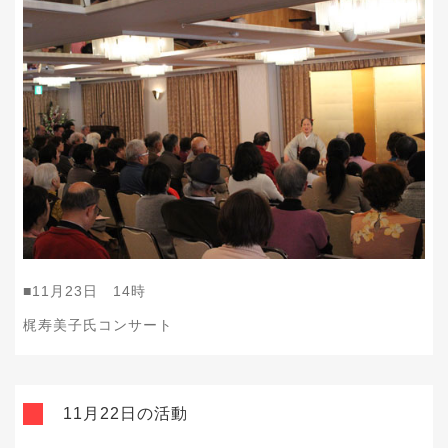
■
11
月
23
日
14
時
梶寿美子氏コンサート
11月22日の活動