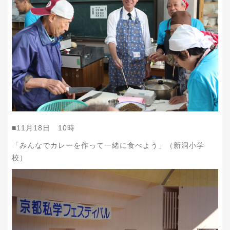
■
11
月
18
日
10
時
「みんなでカレーを作って一緒に食べよう」（新洞小学
校）