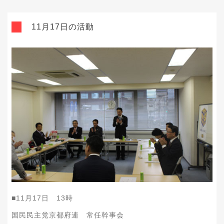
11月17日の活動
■
11
月
17
日
13
時
国民民主党京都府連 常任幹事会