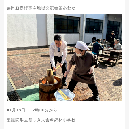
粟田新春行事＠地域交流会館あわた
■1月18日 12時00分から
聖護院学区餅つき大会＠錦林小学校