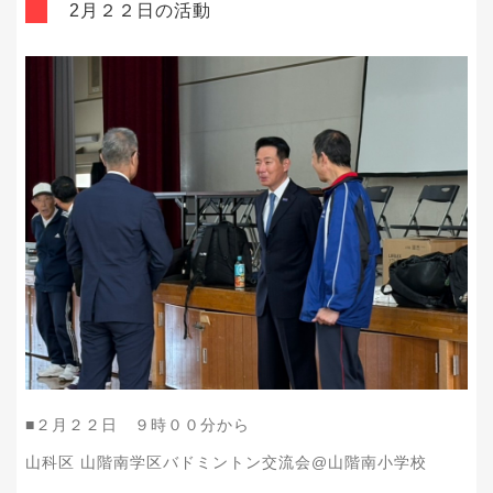
2月２２日の活動
■２月２２日 ９時００分から
山科区 山階南学区バドミントン交流会@山階南小学校