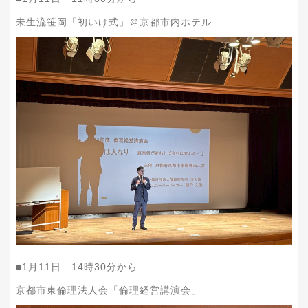
未生流笹岡「初いけ式」＠京都市内ホテル
■1月11日 14時30分から
京都市東倫理法人会「倫理経営講演会」