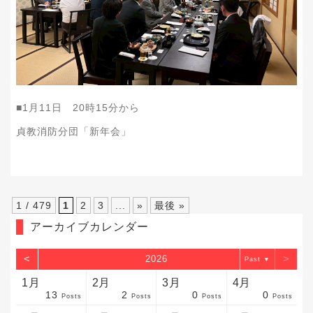
■1月11日 20時15分から
貞教消防分団「新年会」
1 / 479
1
2
3
...
»
最後 »
アーカイブカレンダー
<
>
2026
▼
1月
2月
3月
4月
13
2
0
0
sts
sts
sts
sts
sts
sts
sts
sts
sts
sts
sts
sts
sts
sts
sts
sts
sts
sts
sts
sts
sts
Posts
Posts
Posts
Posts