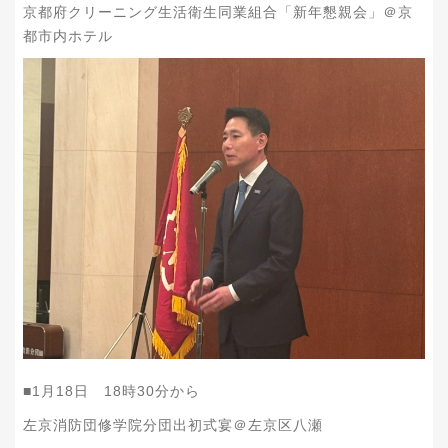
京都府クリーニング生活衛生同業組合「新年懇親会」＠京
都市内ホテル
■1月18日 18時30分から
左京消防団修学院分団出初式宴＠左京区八瀬