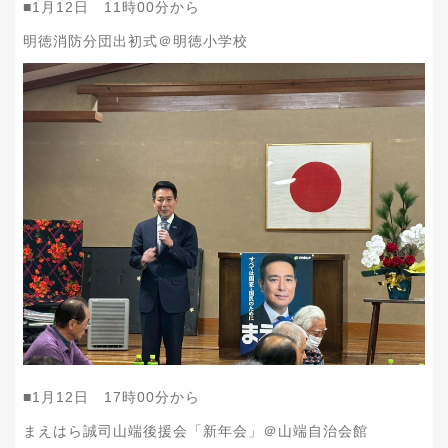
■1月12日 11時00分から
明徳消防分団出初式＠明徳小学校
■1月12日 17時00分から
まえはら誠司山端後援会「新年会」＠山端自治会館