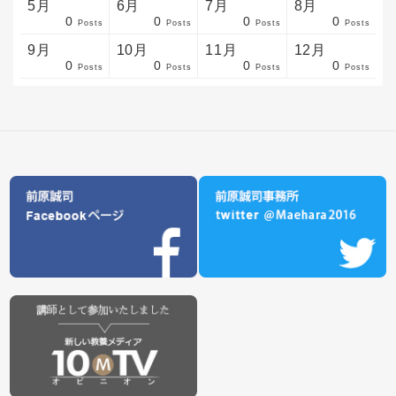
5月
6月
7月
8月
0
0
0
0
sts
sts
sts
sts
sts
sts
sts
sts
sts
sts
sts
sts
sts
sts
sts
sts
sts
sts
sts
sts
sts
Posts
Posts
Posts
Posts
9月
10月
11月
12月
0
0
0
0
sts
sts
sts
sts
sts
sts
sts
sts
sts
sts
sts
sts
sts
sts
sts
sts
sts
sts
sts
sts
ost
Posts
Posts
Posts
Posts