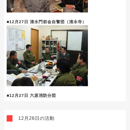
■12月27日 清水門前会自警団（清水寺）
■12月27日 六原消防分団
12月26日の活動