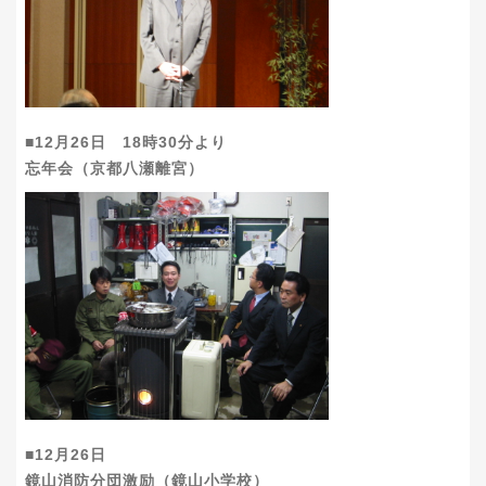
■12月26日 18時30分より
忘年会（京都八瀬離宮）
■12月26日
鏡山消防分団激励（鏡山小学校）