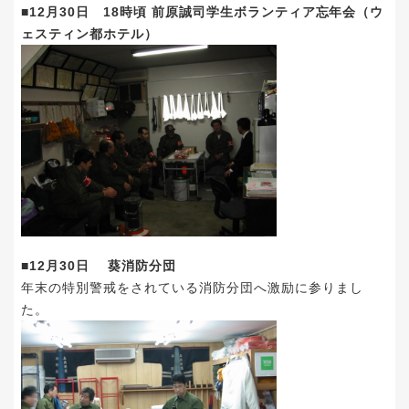
■12月30日 18時頃 前原誠司学生ボランティア忘年会（ウ
ェスティン都ホテル）
■12月30日 葵消防分団
年末の特別警戒をされている消防分団へ激励に参りまし
た。