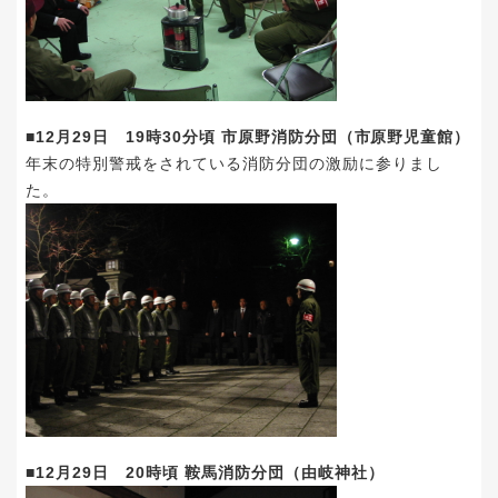
■12月29日 19時30分頃 市原野消防分団（市原野児童館）
年末の特別警戒をされている消防分団の激励に参りまし
た。
■12月29日 20時頃 鞍馬消防分団（由岐神社）