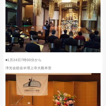
■1月24日7時00分から
浄光会総会＠増上寺大殿本堂