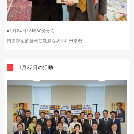
■1月24日18時30分から
岡田彰布監督就任激励会@Hｵｰｸﾗ京都
1月23日の活動