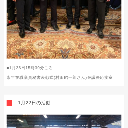
■1月23日15時30分ころ
永年在職議員秘書表彰式(村田昭一郎さん)＠議長応接室
1月22日の活動