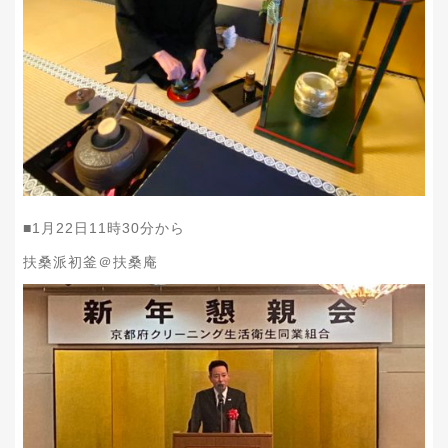
■1月22日11時30分から
扶桑派初釜＠扶桑庵