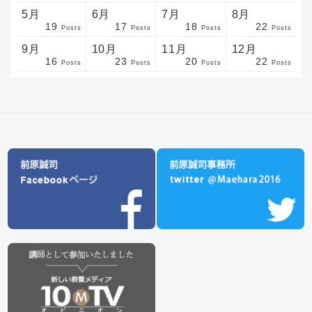
5月
6月
7月
8月
19
17
18
22
sts
sts
sts
sts
sts
sts
sts
sts
sts
sts
sts
sts
sts
sts
sts
sts
sts
sts
sts
sts
sts
Posts
Posts
Posts
Posts
9月
10月
11月
12月
16
23
20
22
sts
sts
sts
sts
sts
sts
sts
sts
sts
sts
sts
sts
sts
sts
sts
sts
sts
sts
sts
sts
ost
Posts
Posts
Posts
Posts