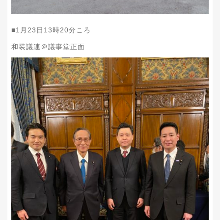
■1月23日13時20分ころ
和装議連＠議事堂正面