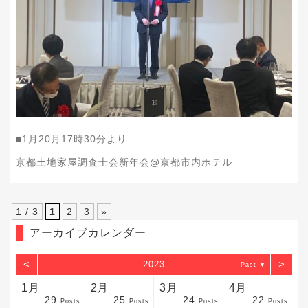
■1月20月17時30分より
京都土地家屋調査士会新年会@京都市内ホテル
1 / 3
1
2
3
»
アーカイブカレンダー
<
>
2023
▼
1月
2月
3月
4月
29
25
24
22
sts
sts
sts
sts
sts
sts
sts
sts
sts
sts
sts
sts
sts
sts
sts
sts
sts
sts
sts
sts
sts
Posts
Posts
Posts
Posts