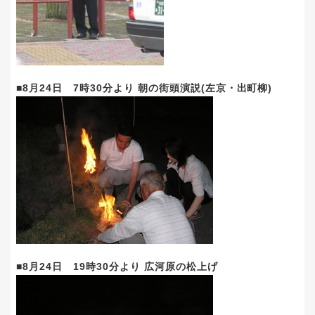
■8月24日 7時30分より 朝の街頭演説(左京・出町柳)
■8月24日 19時30分より 広河原の松上げ