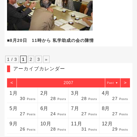
■8月20日 11時から 私学助成の会の陳情
1 / 3
1
2
3
»
アーカイブカレンダー
<
>
2007
▼
1月
2月
3月
4月
30
28
28
27
sts
sts
sts
sts
sts
sts
sts
sts
sts
sts
sts
sts
sts
sts
sts
sts
sts
sts
sts
sts
sts
Posts
Posts
Posts
Posts
5月
6月
7月
8月
27
24
27
27
sts
sts
sts
sts
sts
sts
sts
sts
sts
sts
sts
sts
sts
sts
sts
sts
sts
sts
sts
sts
sts
Posts
Posts
Posts
Posts
9月
10月
11月
12月
26
28
31
29
sts
sts
sts
sts
sts
sts
sts
sts
sts
sts
sts
sts
sts
sts
sts
sts
sts
sts
sts
sts
ost
Posts
Posts
Posts
Posts