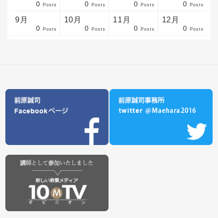
0
0
0
0
sts
sts
sts
sts
sts
sts
sts
sts
sts
sts
sts
sts
sts
sts
sts
sts
sts
sts
sts
sts
sts
Posts
Posts
Posts
Posts
9月
10月
11月
12月
0
0
0
0
sts
sts
sts
sts
sts
sts
sts
sts
sts
sts
sts
sts
sts
sts
sts
sts
sts
sts
sts
sts
ost
Posts
Posts
Posts
Posts