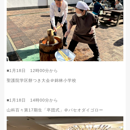
■1月18日 12時00分から
聖護院学区餅つき大会＠錦林小学校
■1月18日 14時00分から
山科百々第17期生「卒団式」＠パセオダイゴロー