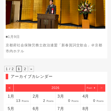
■1月9日
京都府社会保険労務士政治連盟「新春賀詞交歓会」＠京都
市内ホテル
1 / 2
1
2
»
アーカイブカレンダー
<
>
2026
▼
1月
2月
3月
4月
13
2
0
0
sts
sts
sts
sts
sts
sts
sts
sts
sts
sts
sts
sts
sts
sts
sts
sts
sts
sts
sts
sts
sts
Posts
Posts
Posts
Posts
5月
6月
7月
8月