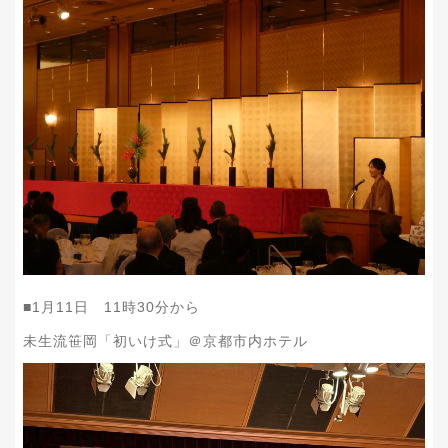
■1月11日 11時30分から
未生流笹岡「初いけ式」＠京都市内ホテル