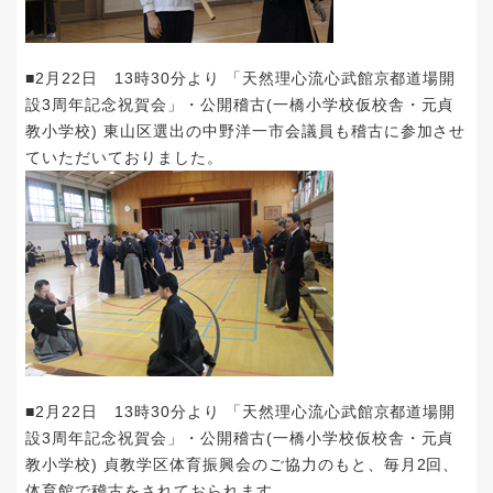
■2月22日 13時30分より 「天然理心流心武館京都道場開
設3周年記念祝賀会」・公開稽古(一橋小学校仮校舎・元貞
教小学校) 東山区選出の中野洋一市会議員も稽古に参加させ
ていただいておりました。
■2月22日 13時30分より 「天然理心流心武館京都道場開
設3周年記念祝賀会」・公開稽古(一橋小学校仮校舎・元貞
教小学校) 貞教学区体育振興会のご協力のもと、毎月2回、
体育館で稽古をされておられます。