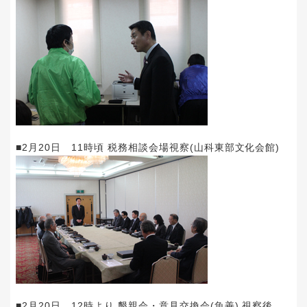
■2月20日 11時頃 税務相談会場視察(山科東部文化会館)
■2月20日 12時より 懇親会・意見交換会(魚善) 視察後、