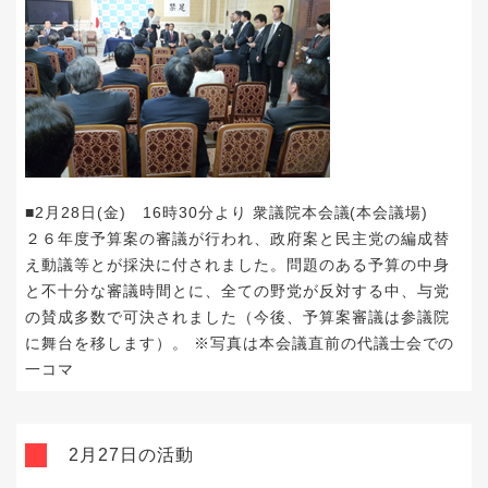
■2月28日(金) 16時30分より 衆議院本会議(本会議場)
２６年度予算案の審議が行われ、政府案と民主党の編成替
え動議等とが採決に付されました。問題のある予算の中身
と不十分な審議時間とに、全ての野党が反対する中、与党
の賛成多数で可決されました（今後、予算案審議は参議院
に舞台を移します）。 ※写真は本会議直前の代議士会での
一コマ
2月27日の活動