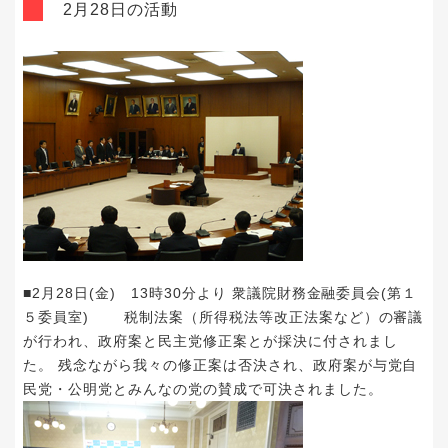
2月28日の活動
■2月28日(金) 13時30分より 衆議院財務金融委員会(第１
５委員室) 税制法案（所得税法等改正法案など）の審議
が行われ、政府案と民主党修正案とが採決に付されまし
た。 残念ながら我々の修正案は否決され、政府案が与党自
民党・公明党とみんなの党の賛成で可決されました。