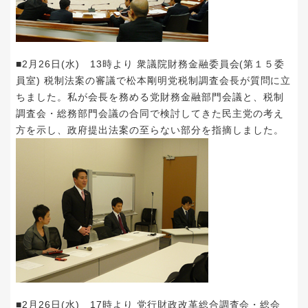
■2月26日(水) 13時より 衆議院財務金融委員会(第１５委
員室) 税制法案の審議で
松本剛明
党税制調査会長が質問に立
ちました。私が会長を務める党財務金融部門会議と、税制
調査会・総務部門会議の合同で検討してきた民主党の考え
方を示し、政府提出法案の至らない部分を指摘しました。
■2月26日(水) 17時より 党行財政改革総合調査会・総会