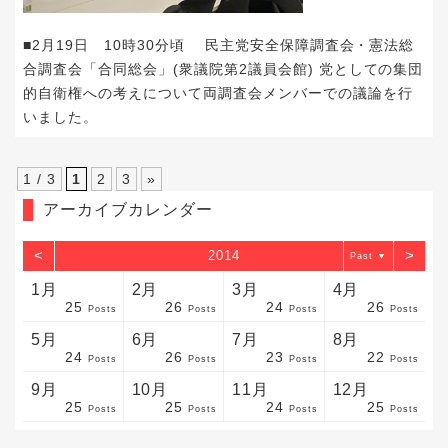
■2月19日 10時30分頃 民主党安全保障調査会・憲法総
合調査会「合同総会」(衆議院第2議員会館) 党としての集団
的自衛権への考えについて両調査会メンバーでの議論を行
いました。
1 / 3
1
2
3
»
アーカイブカレンダー
<
>
2014
▼
1月
2月
3月
4月
25
26
24
26
sts
sts
sts
sts
sts
sts
sts
sts
sts
sts
sts
sts
sts
sts
sts
sts
sts
sts
sts
sts
sts
Posts
Posts
Posts
Posts
5月
6月
7月
8月
24
26
23
22
sts
sts
sts
sts
sts
sts
sts
sts
sts
sts
sts
sts
sts
sts
sts
sts
sts
sts
sts
sts
sts
Posts
Posts
Posts
Posts
9月
10月
11月
12月
25
25
24
25
sts
sts
sts
sts
sts
sts
sts
sts
sts
sts
sts
sts
sts
sts
sts
sts
sts
sts
sts
sts
ost
Posts
Posts
Posts
Posts