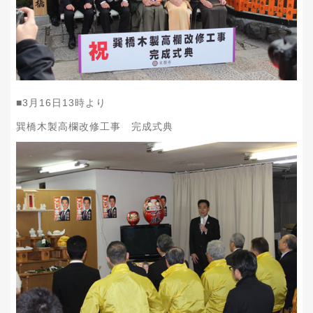
■
3
月
16
日
13
時より
巽橋木製高欄改修工事 完成式典