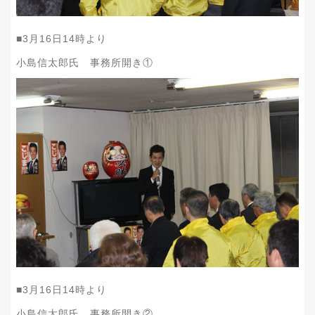
■
3
月
16
日
14
時より
小島信太郎氏 事務所開き①
■
3
月
16
日
14
時より
小島信太郎氏 事務所開き②