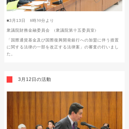
8時30分より
■3月13日
衆議院財務金融委員会 (衆議院第十五委員室)
「国際通貨基金及び国際復興開発銀行への加盟に伴う措置
に関する法律の一部を改正する法律案」の審査の行いまし
た。
3月12日の活動