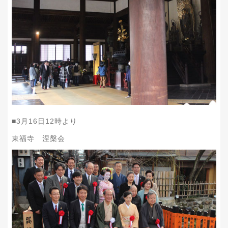
■
3
月
16
日
12
時より
東福寺 涅槃会