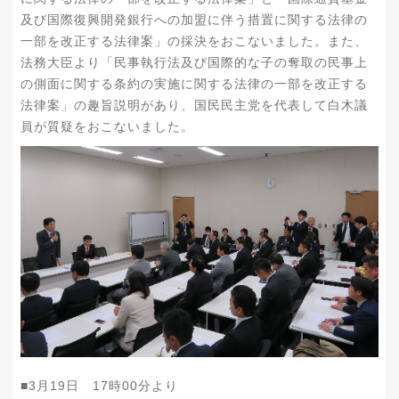
及び国際復興開発銀行への加盟に伴う措置に関する法律の
一部を改正する法律案」の採決をおこないました。また、
法務大臣より「民事執行法及び国際的な子の奪取の民事上
の側面に関する条約の実施に関する法律の一部を改正する
法律案」の趣旨説明があり、国民民主党を代表して白木議
員が質疑をおこないました。
■3月19日 17時00分より