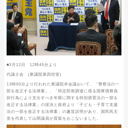
■3月12日 12時45分より
代議士会 (衆議院第四控室)
本会議おいて、「
警察法の一
13時00分より行われた衆議院
部を改正する法律案」、「特定防衛調達に係る国庫債務負
担行為により支出すべき年限に関する特別措置法の一部を
改正する法律案」の採決と政府より「子ども・子育て支援
法の一部を改正する法律案」の趣旨説明があり
、国民民主
党を代表して山岡議員が質疑をおこないました。