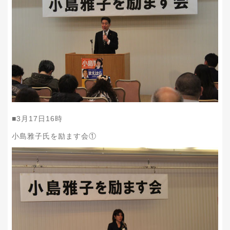
■
3
月
17
日
16
時
小島雅子氏を励ます会①