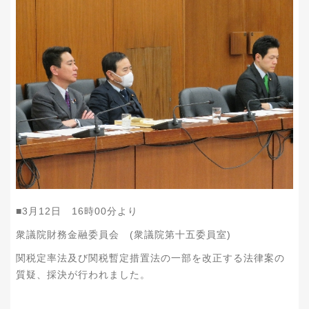
■3月12日 16時00分より
衆議院財務金融委員会 (衆議院第十五委員室)
関税定率法及び関税暫定措置法の一部を改正する法律案の
質疑、採決が行われました。