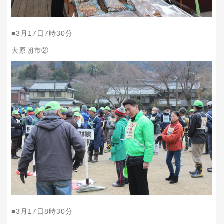
■
3
月
17
日
7
時
30
分
大原朝市②
■
3
月
17
日
8
時
30
分