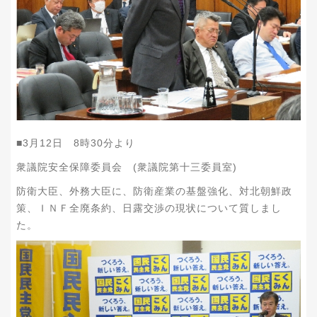
■3月12日 8時30分より
衆議院安全保障委員会 (衆議院第十三委員室)
防衛大臣、外務大臣に、防衛産業の基盤強化、対北朝鮮政
策、ＩＮＦ全廃条約、日露交渉の現状について質しまし
た。