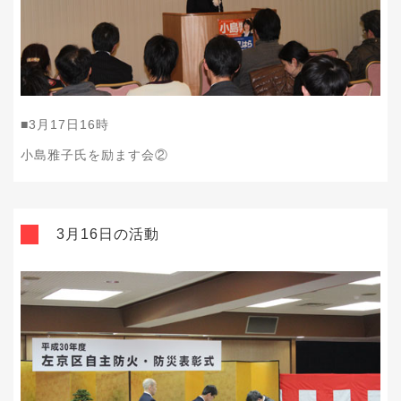
■
3
月
17
日
16
時
小島雅子氏を励ます会②
3月16日の活動