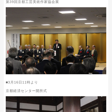
第
39
回京都工芸美術作家協会展
■
3
月
16
日
11
時より
京都経済センター開所式