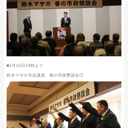
■
3
月
16
日
19
時より
鈴木マサホ市会議員 春の市政懇談会①