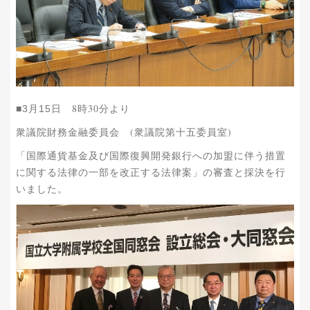
8時30分より
■3月15日
衆議院財務金融委員会 (衆議院第十五委員室)
「国際通貨基金及び国際復興開発銀行への加盟に伴う措置
に関する法律の一部を改正する法律案」の審査と採決を行
いました。