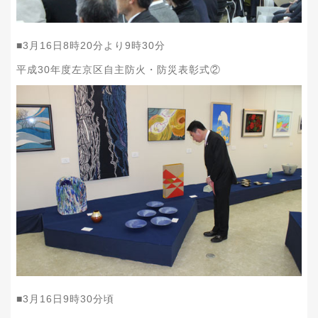
■
3
月
16
日
8
時
20
分より
9
時
30
分
平成
30
年度左京区自主防火・防災表彰式②
■
3
月
16
日
9
時
30
分頃