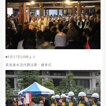
■
3
月
17
日
10
時より
茶道速水流代襲法要・継承式