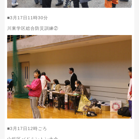
■
3
月
17
日
11
時
30
分
川東学区総合防災訓練②
■
3
月
17
日
12
時ごろ
山科区バドミントン大会