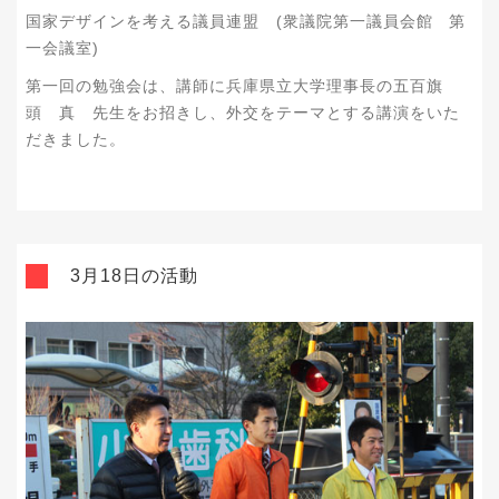
国家デザインを考える議員連盟 (衆議院第一議員会館 第
一会議室)
第一回の勉強会は、講師に兵庫県立大学理事長の五百旗
頭 真 先生をお招きし、外交をテーマとする講演をいた
だきました。
3月18日の活動