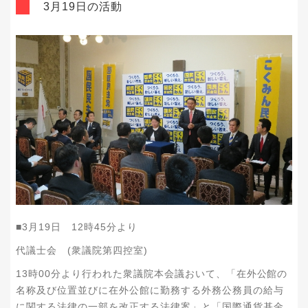
3月19日の活動
■3月19日 12時45分より
代議士会 (衆議院第四控室)
本会議おいて、「
在外公館の
13時00分より行われた衆議院
名称及び位置並びに在外公館に勤務する外務公務員の給与
に関する法律の一部を改正する法律案」と「国際通貨基金