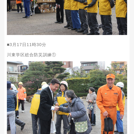
■
3
月
17
日
11
時
30
分
川東学区総合防災訓練①