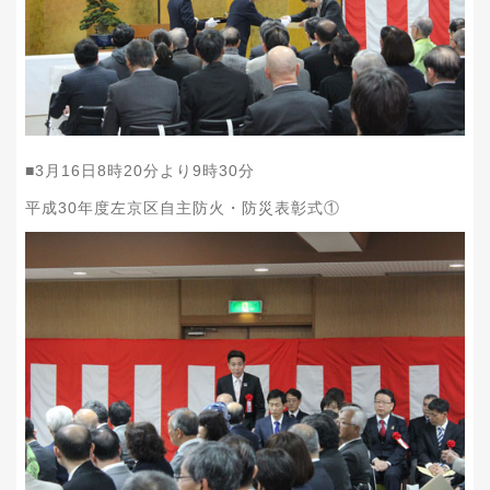
■
3
月
16
日
8
時
20
分より
9
時
30
分
平成
30
年度左京区自主防火・防災表彰式①