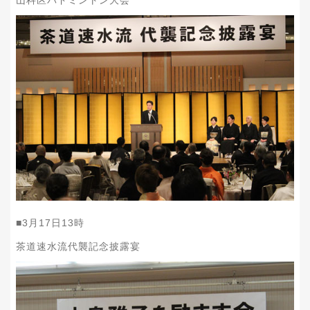
■
3
月
17
日
13
時
茶道速水流代襲記念披露宴