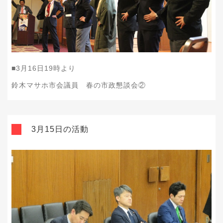
■
3
月
16
日
19
時より
鈴木マサホ市会議員 春の市政懇談会②
3月15日の活動