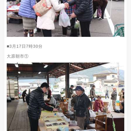
■
3
月
17
日
7
時
30
分
大原朝市①