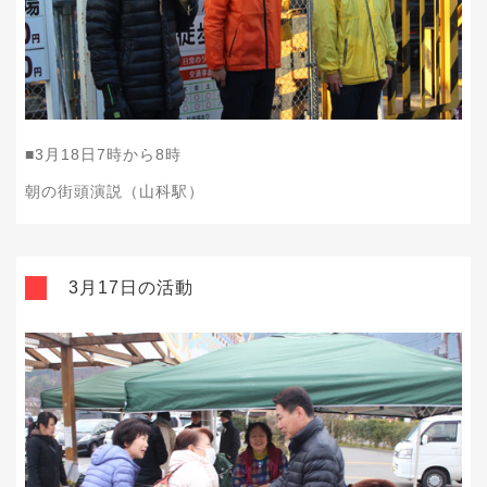
■
3
月
18
日
7
時から
8
時
朝の街頭演説（山科駅）
3月17日の活動