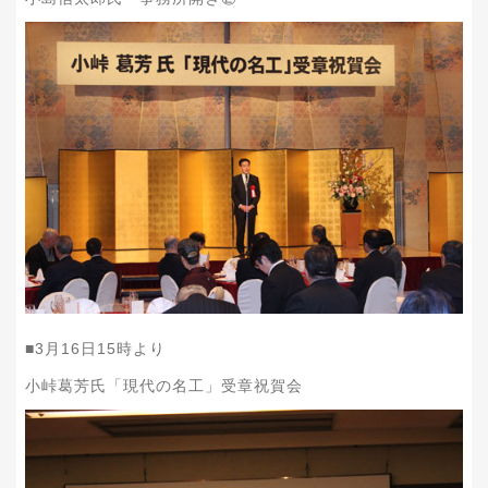
■
3
月
16
日
15
時より
小峠葛芳氏「現代の名工」受章祝賀会