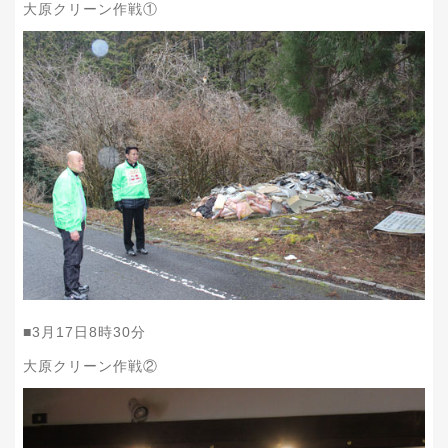
大原クリーン作戦①
■
3
月
17
日
8
時
30
分
大原クリーン作戦②