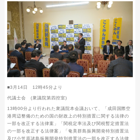
■3月14日 12時45分より
代議士会 (衆議院第四控室)
本会議おいて、「成田国際空
13時00分より行われた衆議院
港周辺整備のための国の財政上の特別措置に関する法律の
一部を改正する法律案」「関税定率法及び関税暫定措置法
の一部を改正する法律案」「奄美群島振興開発特別措置法
及び小笠原諸島振興開発特別措置法の一部を改正する法律