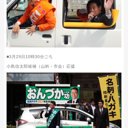
■
3
月
29
日
10
時
30
分ごろ
小島信太郎候補（山科・市会）応援