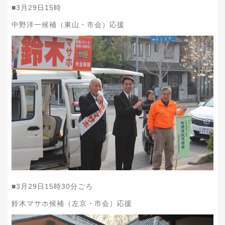
■
3
月
29
日
15
時
中野洋一候補（東山・市会）応援
■
3
月
29
日
15
時
30
分ごろ
鈴木マサホ候補（左京・市会）応援