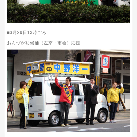
■
3
月
29
日
13
時ごろ
おんづか功候補（左京・市会）応援