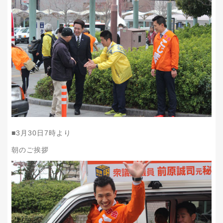
■
3
月
30
日
7
時より
朝のご挨拶