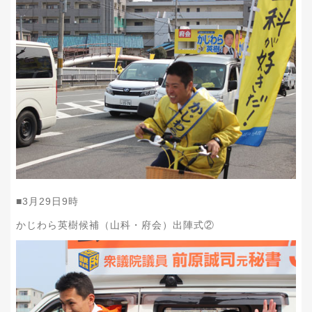
■
3
月
29
日
9
時
かじわら英樹候補（山科・府会）出陣式②