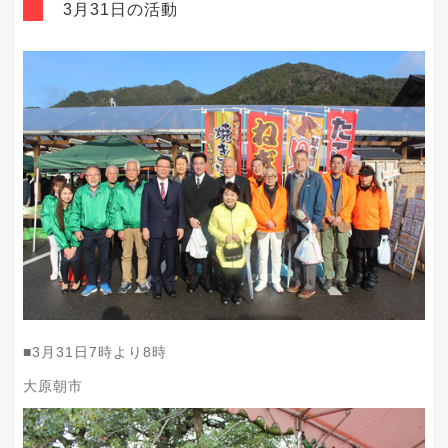
3月31日の活動
■
3
月
31
日
7
時より
8
時
大原朝市