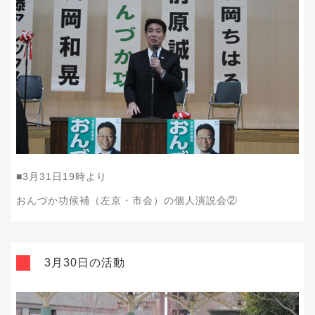
■
3
月
31
日
19
時より
おんづか功候補（左京・市会）の個人演説会②
3月30日の活動