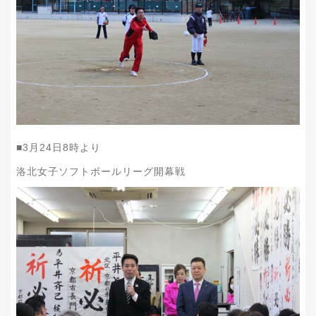
■
3
月
24
日
8
時より
洛北女子ソフトボールリーグ開幕戦