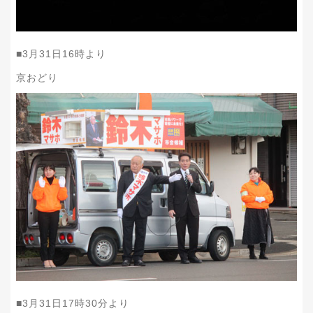
■
3
月
31
日
16
時より
京おどり
■
3
月
31
日
17
時30分より