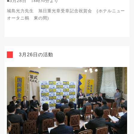
18時30分より
■3月28日
城島光力先生 旭日重光章受章記念祝賀会 (ホテルニュー
オータニ鶴 東の間)
3月26日の活動