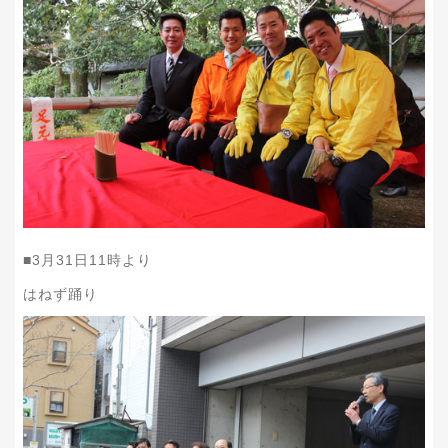
■
3
月
31
日
11
時より
はねず踊り