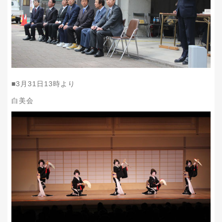
■
3
月
31
日
13
時より
白美会