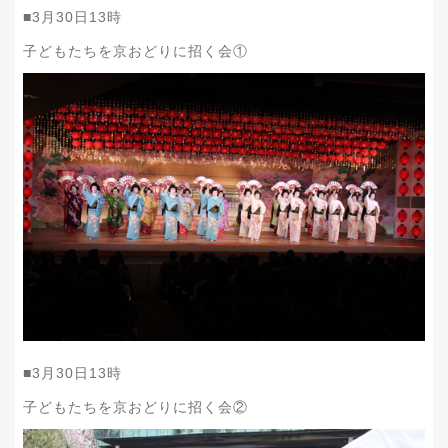
■
3
月
30
日
13
時
子どもたちを京おどりに招く会①
■
3
月
30
日
13
時
子どもたちを京おどりに招く会②