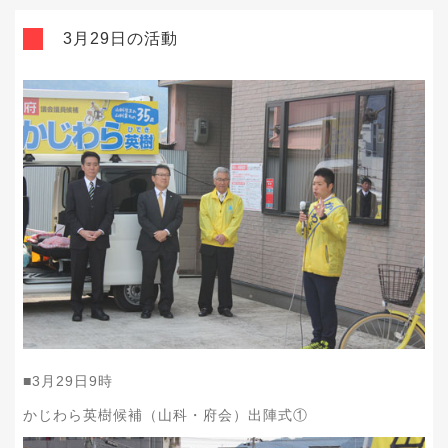
3月29日の活動
■
3
月
29
日
9
時
かじわら英樹候補（山科・府会）出陣式①