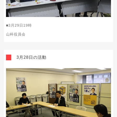
■
3
月
29
日
19
時
山科役員会
3月28日の活動