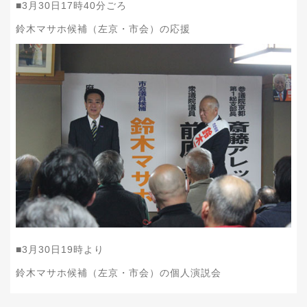
■
3
月
30
日
17
時
40
分ごろ
鈴木マサホ候補（左京・市会）の応援
■
3
月
30
日
19
時より
鈴木マサホ候補（左京・市会）の個人演説会