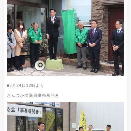
■
3
月
24
日
12
時より
おんづか功議員事務所開き