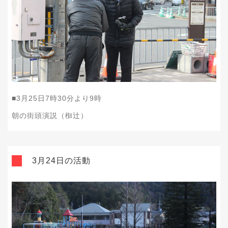
■
3
月
25
日
7
時
30
分より
9
時
朝の街頭演説（椥辻）
3月24日の活動