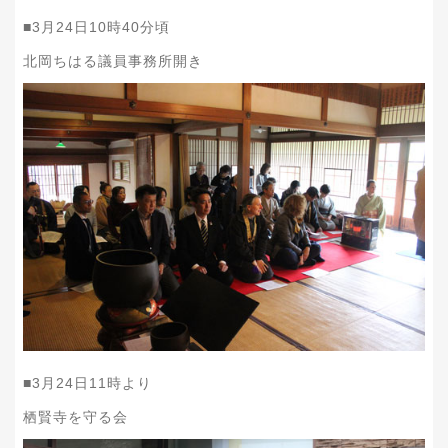
■
3
月
24
日
10
時
40
分頃
北岡ちはる議員事務所開き
■
3
月
24
日
11
時より
栖賢寺を守る会