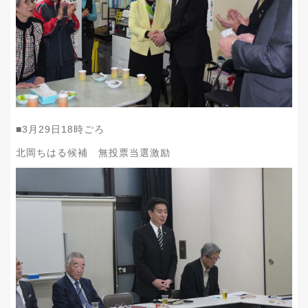
■
3
月
29
日
18
時ごろ
北岡ちはる候補 無投票当選激励