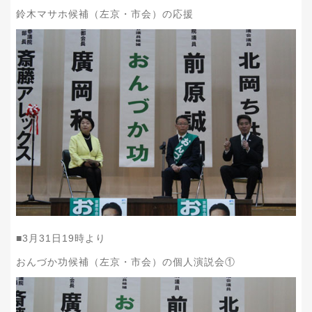
鈴木マサホ候補（左京・市会）の応援
■
3
月
31
日
19
時より
おんづか功候補（左京・市会）の個人演説会①