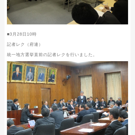
■
3
月
28
日
10
時
記者レク（府連）
統一地方選挙直前の記者レクを行いました。