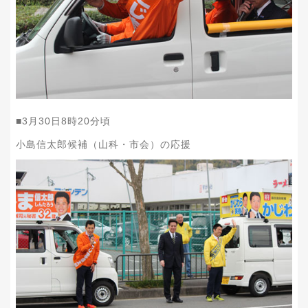
■
3
月
30
日
8
時
20
分頃
小島信太郎候補（山科・市会）の応援