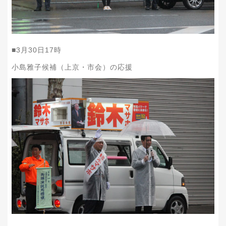
■
3
月
30
日
17
時
小島雅子候補（上京・市会）の応援