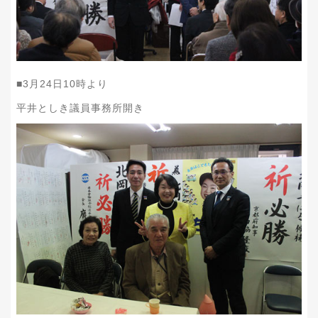
■
3
月
24
日
10
時より
平井としき議員事務所開き