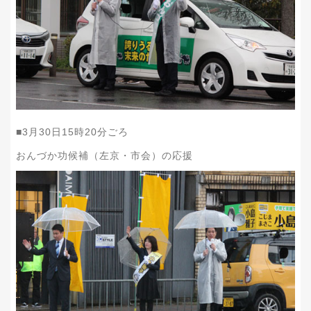
■
3
月
30
日
15
時
20
分ごろ
おんづか功候補（左京・市会）の応援