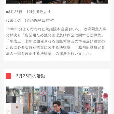
■3月26日 12時15分より
代議士会 (衆議院第四控室)
12時30分より行われた衆議院
本会議おいて、政府同意人事
の採決と
「農業用ため池の管理及び保全に関する法律案」
「平成三十七年に開催される国際博覧会の準備及び運営の
ために必要な特別措置に関する法律案」「裁判所職員定員
法の一部を改正する法律案」の採決を行いました。
3月25日の活動