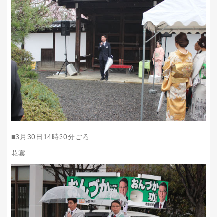
■
3
月
30
日
14
時
30
分ごろ
花宴