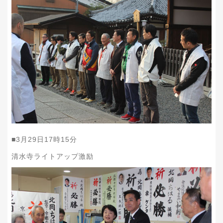
■
3
月
29
日
17
時
15
分
清水寺ライトアップ激励