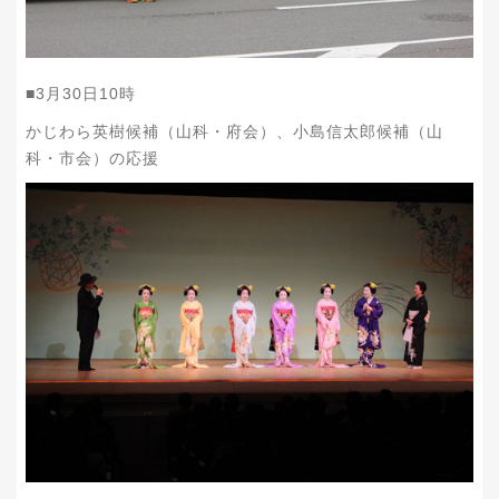
■
3
月
30
日
10
時
かじわら英樹候補（山科・府会）、小島信太郎候補（山
科・市会）の応援