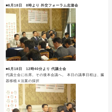
■6月18日 8時より 外交フォーラム志遊会
■6月18日 12時40分より 代議士会
代議士会に出席。その後本会議へ。 本日の議事日程は、臓
器移植４法案の採択