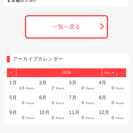
ま京都ホテル）
一覧へ戻る
アーカイブカレンダー
<
>
2026
▼
1月
2月
3月
4月
13
2
0
0
sts
sts
sts
sts
sts
sts
sts
sts
sts
sts
sts
sts
sts
sts
sts
sts
sts
sts
sts
sts
sts
Posts
Posts
Posts
Posts
5月
6月
7月
8月
0
0
0
0
sts
sts
sts
sts
sts
sts
sts
sts
sts
sts
sts
sts
sts
sts
sts
sts
sts
sts
sts
sts
sts
Posts
Posts
Posts
Posts
9月
10月
11月
12月
0
0
0
0
sts
sts
sts
sts
sts
sts
sts
sts
sts
sts
sts
sts
sts
sts
sts
sts
sts
sts
sts
sts
ost
Posts
Posts
Posts
Posts