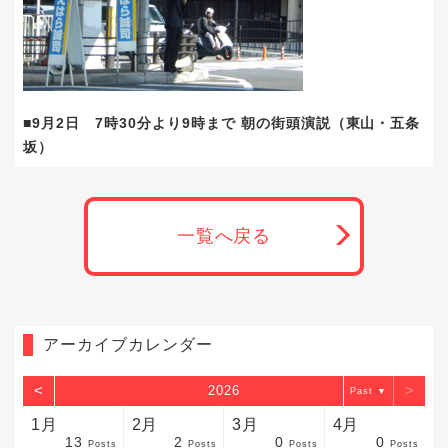
■9月2日 7時30分より9時まで 朝の街頭演説（東山・五条
坂）
一覧へ戻る
アーカイブカレンダー
<
>
2026
▼
1月
2月
3月
4月
13
2
0
0
sts
sts
sts
sts
sts
sts
sts
sts
sts
sts
sts
sts
sts
sts
sts
sts
sts
sts
sts
sts
sts
Posts
Posts
Posts
Posts