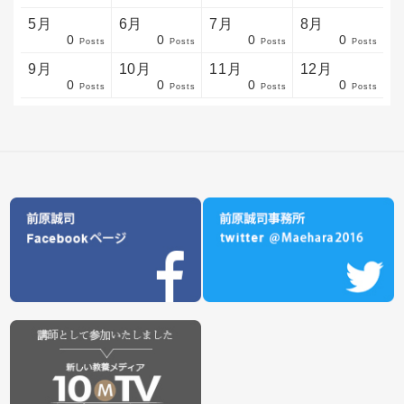
5月
6月
7月
8月
0
0
0
0
sts
sts
sts
sts
sts
sts
sts
sts
sts
sts
sts
sts
sts
sts
sts
sts
sts
sts
sts
sts
sts
Posts
Posts
Posts
Posts
9月
10月
11月
12月
0
0
0
0
sts
sts
sts
sts
sts
sts
sts
sts
sts
sts
sts
sts
sts
sts
sts
sts
sts
sts
sts
sts
ost
Posts
Posts
Posts
Posts