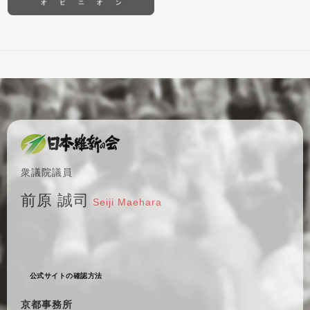
衆議院議員
前原 誠司
Seiji Maehara
公式サイトの確認方法
京都事務所