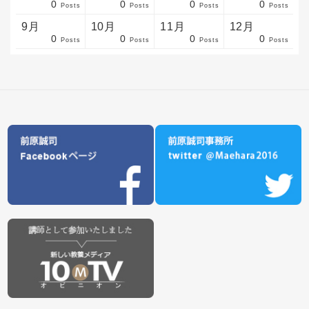
0
0
0
0
sts
sts
sts
sts
sts
sts
sts
sts
sts
sts
sts
sts
sts
sts
sts
sts
sts
sts
sts
sts
sts
Posts
Posts
Posts
Posts
9月
10月
11月
12月
0
0
0
0
sts
sts
sts
sts
sts
sts
sts
sts
sts
sts
sts
sts
sts
sts
sts
sts
sts
sts
sts
sts
ost
Posts
Posts
Posts
Posts