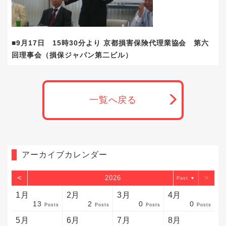
■9月17日 15時30分より 京都損害保険代理業協会 第六
回理事会（損保ジャパン第二ビル）
一覧へ戻る
アーカイブカレンダー
<
>
2026
▼
1月
2月
3月
4月
13
2
0
0
sts
sts
sts
sts
sts
sts
sts
sts
sts
sts
sts
sts
sts
sts
sts
sts
sts
sts
sts
sts
sts
Posts
Posts
Posts
Posts
5月
6月
7月
8月