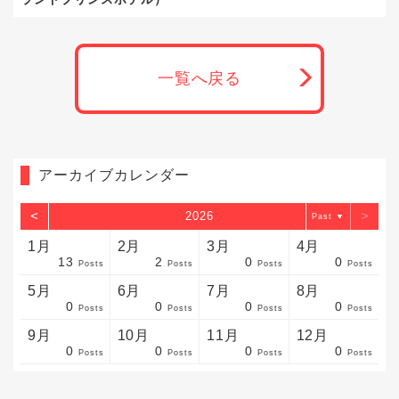
一覧へ戻る
アーカイブカレンダー
<
>
2026
▼
1月
2月
3月
4月
13
2
0
0
sts
sts
sts
sts
sts
sts
sts
sts
sts
sts
sts
sts
sts
sts
sts
sts
sts
sts
sts
sts
sts
Posts
Posts
Posts
Posts
5月
6月
7月
8月
0
0
0
0
sts
sts
sts
sts
sts
sts
sts
sts
sts
sts
sts
sts
sts
sts
sts
sts
sts
sts
sts
sts
sts
Posts
Posts
Posts
Posts
9月
10月
11月
12月
0
0
0
0
sts
sts
sts
sts
sts
sts
sts
sts
sts
sts
sts
sts
sts
sts
sts
sts
sts
sts
sts
sts
ost
Posts
Posts
Posts
Posts