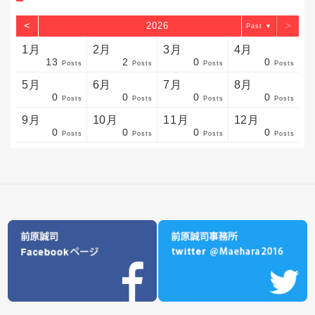
<
>
2026
▼
1月
2月
3月
4月
13
2
0
0
sts
sts
sts
sts
sts
sts
sts
sts
sts
sts
sts
sts
sts
sts
sts
sts
sts
sts
sts
sts
sts
Posts
Posts
Posts
Posts
5月
6月
7月
8月
0
0
0
0
sts
sts
sts
sts
sts
sts
sts
sts
sts
sts
sts
sts
sts
sts
sts
sts
sts
sts
sts
sts
sts
Posts
Posts
Posts
Posts
9月
10月
11月
12月
0
0
0
0
sts
sts
sts
sts
sts
sts
sts
sts
sts
sts
sts
sts
sts
sts
sts
sts
sts
sts
sts
sts
ost
Posts
Posts
Posts
Posts