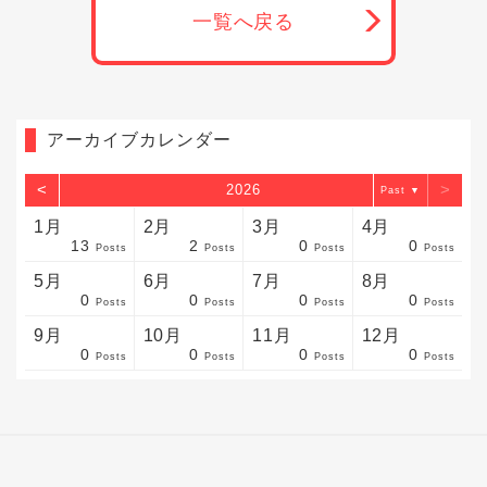
一覧へ戻る
アーカイブカレンダー
<
>
2026
▼
1月
2月
3月
4月
13
2
0
0
sts
sts
sts
sts
sts
sts
sts
sts
sts
sts
sts
sts
sts
sts
sts
sts
sts
sts
sts
sts
sts
Posts
Posts
Posts
Posts
5月
6月
7月
8月
0
0
0
0
sts
sts
sts
sts
sts
sts
sts
sts
sts
sts
sts
sts
sts
sts
sts
sts
sts
sts
sts
sts
sts
Posts
Posts
Posts
Posts
9月
10月
11月
12月
0
0
0
0
sts
sts
sts
sts
sts
sts
sts
sts
sts
sts
sts
sts
sts
sts
sts
sts
sts
sts
sts
sts
ost
Posts
Posts
Posts
Posts