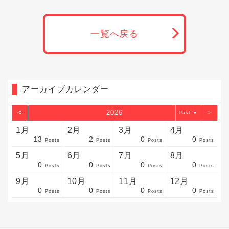
一覧へ戻る
アーカイブカレンダー
<
>
2026
▼
1月
2月
3月
4月
13
2
0
0
sts
sts
sts
sts
sts
sts
sts
sts
sts
sts
sts
sts
sts
sts
sts
sts
sts
sts
sts
sts
sts
Posts
Posts
Posts
Posts
5月
6月
7月
8月
0
0
0
0
sts
sts
sts
sts
sts
sts
sts
sts
sts
sts
sts
sts
sts
sts
sts
sts
sts
sts
sts
sts
sts
Posts
Posts
Posts
Posts
9月
10月
11月
12月
0
0
0
0
sts
sts
sts
sts
sts
sts
sts
sts
sts
sts
sts
sts
sts
sts
sts
sts
sts
sts
sts
sts
ost
Posts
Posts
Posts
Posts