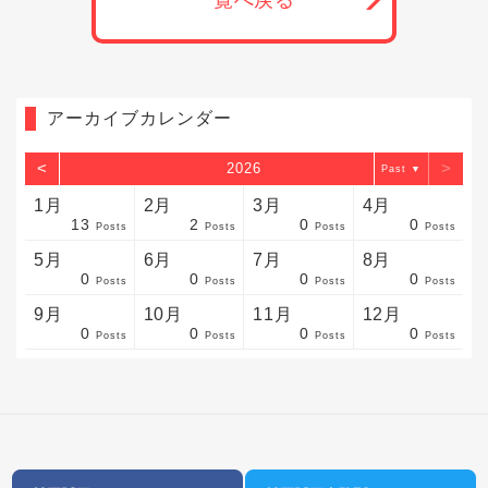
一覧へ戻る
アーカイブカレンダー
<
>
2026
▼
1月
2月
3月
4月
13
2
0
0
sts
sts
sts
sts
sts
sts
sts
sts
sts
sts
sts
sts
sts
sts
sts
sts
sts
sts
sts
sts
sts
Posts
Posts
Posts
Posts
5月
6月
7月
8月
0
0
0
0
sts
sts
sts
sts
sts
sts
sts
sts
sts
sts
sts
sts
sts
sts
sts
sts
sts
sts
sts
sts
sts
Posts
Posts
Posts
Posts
9月
10月
11月
12月
0
0
0
0
sts
sts
sts
sts
sts
sts
sts
sts
sts
sts
sts
sts
sts
sts
sts
sts
sts
sts
sts
sts
ost
Posts
Posts
Posts
Posts