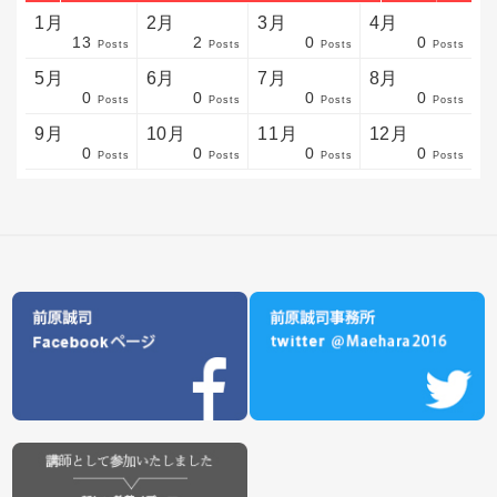
1月
2月
3月
4月
13
2
0
0
sts
sts
sts
sts
sts
sts
sts
sts
sts
sts
sts
sts
sts
sts
sts
sts
sts
sts
sts
sts
sts
Posts
Posts
Posts
Posts
5月
6月
7月
8月
0
0
0
0
sts
sts
sts
sts
sts
sts
sts
sts
sts
sts
sts
sts
sts
sts
sts
sts
sts
sts
sts
sts
sts
Posts
Posts
Posts
Posts
9月
10月
11月
12月
0
0
0
0
sts
sts
sts
sts
sts
sts
sts
sts
sts
sts
sts
sts
sts
sts
sts
sts
sts
sts
sts
sts
ost
Posts
Posts
Posts
Posts