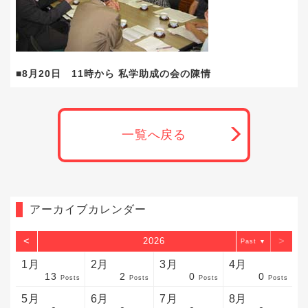
■8月20日 11時から 私学助成の会の陳情
一覧へ戻る
アーカイブカレンダー
<
>
2026
▼
1月
2月
3月
4月
13
2
0
0
sts
sts
sts
sts
sts
sts
sts
sts
sts
sts
sts
sts
sts
sts
sts
sts
sts
sts
sts
sts
sts
Posts
Posts
Posts
Posts
5月
6月
7月
8月