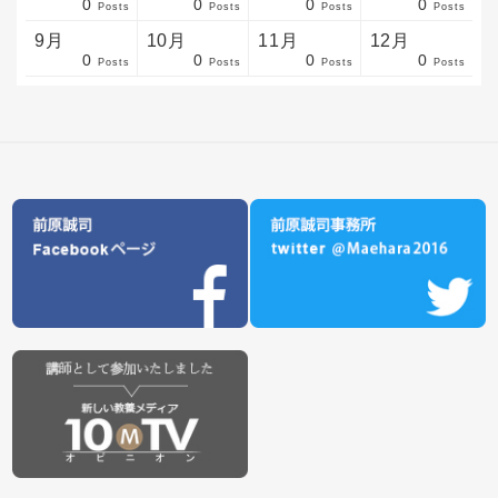
0
0
0
0
sts
sts
sts
sts
sts
sts
sts
sts
sts
sts
sts
sts
sts
sts
sts
sts
sts
sts
sts
sts
sts
Posts
Posts
Posts
Posts
9月
10月
11月
12月
0
0
0
0
sts
sts
sts
sts
sts
sts
sts
sts
sts
sts
sts
sts
sts
sts
sts
sts
sts
sts
sts
sts
ost
Posts
Posts
Posts
Posts