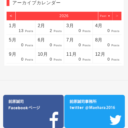
アーカイブカレンダー
<
>
2026
▼
1月
2月
3月
4月
13
2
0
0
sts
sts
sts
sts
sts
sts
sts
sts
sts
sts
sts
sts
sts
sts
sts
sts
sts
sts
sts
sts
sts
Posts
Posts
Posts
Posts
5月
6月
7月
8月
0
0
0
0
sts
sts
sts
sts
sts
sts
sts
sts
sts
sts
sts
sts
sts
sts
sts
sts
sts
sts
sts
sts
sts
Posts
Posts
Posts
Posts
9月
10月
11月
12月
0
0
0
0
sts
sts
sts
sts
sts
sts
sts
sts
sts
sts
sts
sts
sts
sts
sts
sts
sts
sts
sts
sts
ost
Posts
Posts
Posts
Posts