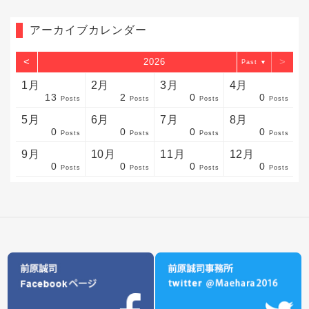
アーカイブカレンダー
<
>
2026
▼
1月
2月
3月
4月
13
2
0
0
sts
sts
sts
sts
sts
sts
sts
sts
sts
sts
sts
sts
sts
sts
sts
sts
sts
sts
sts
sts
sts
Posts
Posts
Posts
Posts
5月
6月
7月
8月
0
0
0
0
sts
sts
sts
sts
sts
sts
sts
sts
sts
sts
sts
sts
sts
sts
sts
sts
sts
sts
sts
sts
sts
Posts
Posts
Posts
Posts
9月
10月
11月
12月
0
0
0
0
sts
sts
sts
sts
sts
sts
sts
sts
sts
sts
sts
sts
sts
sts
sts
sts
sts
sts
sts
sts
ost
Posts
Posts
Posts
Posts