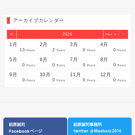
アーカイブカレンダー
<
>
2026
▼
1月
2月
3月
4月
13
2
0
0
sts
sts
sts
sts
sts
sts
sts
sts
sts
sts
sts
sts
sts
sts
sts
sts
sts
sts
sts
sts
sts
Posts
Posts
Posts
Posts
5月
6月
7月
8月
0
0
0
0
sts
sts
sts
sts
sts
sts
sts
sts
sts
sts
sts
sts
sts
sts
sts
sts
sts
sts
sts
sts
sts
Posts
Posts
Posts
Posts
9月
10月
11月
12月
0
0
0
0
sts
sts
sts
sts
sts
sts
sts
sts
sts
sts
sts
sts
sts
sts
sts
sts
sts
sts
sts
sts
ost
Posts
Posts
Posts
Posts