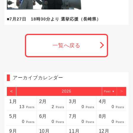
■7月27日 18時30分より 選挙応援（長崎県）
一覧へ戻る
アーカイブカレンダー
<
>
2026
▼
1月
2月
3月
4月
13
2
0
0
sts
sts
sts
sts
sts
sts
sts
sts
sts
sts
sts
sts
sts
sts
sts
sts
sts
sts
sts
sts
sts
Posts
Posts
Posts
Posts
5月
6月
7月
8月
0
0
0
0
sts
sts
sts
sts
sts
sts
sts
sts
sts
sts
sts
sts
sts
sts
sts
sts
sts
sts
sts
sts
sts
Posts
Posts
Posts
Posts
9月
10月
11月
12月