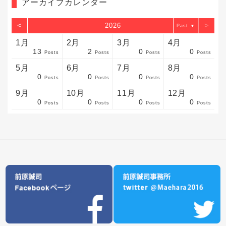
アーカイブカレンダー
<
>
2026
▼
1月
2月
3月
4月
13
2
0
0
sts
sts
sts
sts
sts
sts
sts
sts
sts
sts
sts
sts
sts
sts
sts
sts
sts
sts
sts
sts
sts
Posts
Posts
Posts
Posts
5月
6月
7月
8月
0
0
0
0
sts
sts
sts
sts
sts
sts
sts
sts
sts
sts
sts
sts
sts
sts
sts
sts
sts
sts
sts
sts
sts
Posts
Posts
Posts
Posts
9月
10月
11月
12月
0
0
0
0
sts
sts
sts
sts
sts
sts
sts
sts
sts
sts
sts
sts
sts
sts
sts
sts
sts
sts
sts
sts
ost
Posts
Posts
Posts
Posts