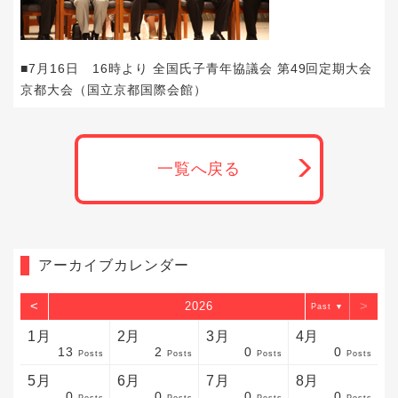
■7月16日 16時より 全国氏子青年協議会 第49回定期大会
京都大会（国立京都国際会館）
一覧へ戻る
アーカイブカレンダー
<
>
2026
▼
1月
2月
3月
4月
13
2
0
0
sts
sts
sts
sts
sts
sts
sts
sts
sts
sts
sts
sts
sts
sts
sts
sts
sts
sts
sts
sts
sts
Posts
Posts
Posts
Posts
5月
6月
7月
8月
0
0
0
0