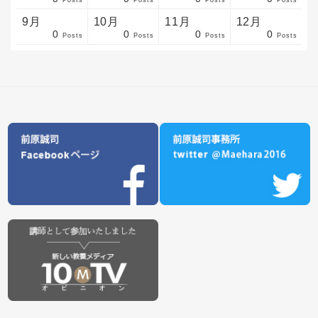
sts
sts
sts
sts
sts
sts
sts
sts
sts
sts
sts
sts
sts
sts
sts
sts
sts
sts
sts
sts
sts
Posts
Posts
Posts
Posts
9月
10月
11月
12月
0
0
0
0
sts
sts
sts
sts
sts
sts
sts
sts
sts
sts
sts
sts
sts
sts
sts
sts
sts
sts
sts
sts
ost
Posts
Posts
Posts
Posts