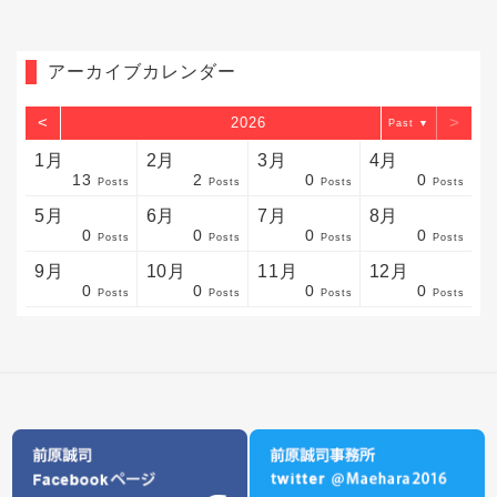
アーカイブカレンダー
<
>
2026
▼
1月
2月
3月
4月
13
2
0
0
sts
sts
sts
sts
sts
sts
sts
sts
sts
sts
sts
sts
sts
sts
sts
sts
sts
sts
sts
sts
sts
Posts
Posts
Posts
Posts
5月
6月
7月
8月
0
0
0
0
sts
sts
sts
sts
sts
sts
sts
sts
sts
sts
sts
sts
sts
sts
sts
sts
sts
sts
sts
sts
sts
Posts
Posts
Posts
Posts
9月
10月
11月
12月
0
0
0
0
sts
sts
sts
sts
sts
sts
sts
sts
sts
sts
sts
sts
sts
sts
sts
sts
sts
sts
sts
sts
ost
Posts
Posts
Posts
Posts