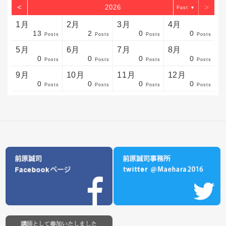
<
>
2026
▼
1月
2月
3月
4月
13
2
0
0
sts
sts
sts
sts
sts
sts
sts
sts
sts
sts
sts
sts
sts
sts
sts
sts
sts
sts
sts
sts
sts
Posts
Posts
Posts
Posts
5月
6月
7月
8月
0
0
0
0
sts
sts
sts
sts
sts
sts
sts
sts
sts
sts
sts
sts
sts
sts
sts
sts
sts
sts
sts
sts
sts
Posts
Posts
Posts
Posts
9月
10月
11月
12月
0
0
0
0
sts
sts
sts
sts
sts
sts
sts
sts
sts
sts
sts
sts
sts
sts
sts
sts
sts
sts
sts
sts
ost
Posts
Posts
Posts
Posts