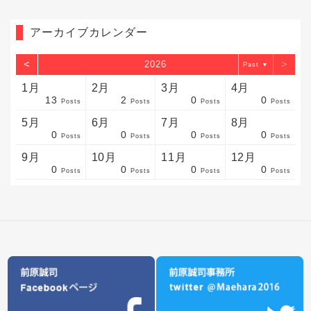
アーカイブカレンダー
<
>
2026
▼
1月
2月
3月
4月
13
2
0
0
sts
sts
sts
sts
sts
sts
sts
sts
sts
sts
sts
sts
sts
sts
sts
sts
sts
sts
sts
sts
sts
Posts
Posts
Posts
Posts
5月
6月
7月
8月
0
0
0
0
sts
sts
sts
sts
sts
sts
sts
sts
sts
sts
sts
sts
sts
sts
sts
sts
sts
sts
sts
sts
sts
Posts
Posts
Posts
Posts
9月
10月
11月
12月
0
0
0
0
sts
sts
sts
sts
sts
sts
sts
sts
sts
sts
sts
sts
sts
sts
sts
sts
sts
sts
sts
sts
ost
Posts
Posts
Posts
Posts