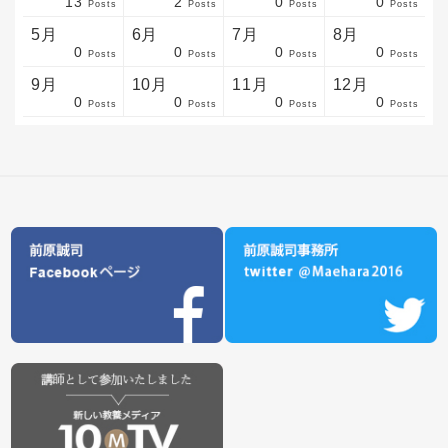
13
2
0
0
sts
sts
sts
sts
sts
sts
sts
sts
sts
sts
sts
sts
sts
sts
sts
sts
sts
sts
sts
sts
sts
Posts
Posts
Posts
Posts
5月
6月
7月
8月
0
0
0
0
sts
sts
sts
sts
sts
sts
sts
sts
sts
sts
sts
sts
sts
sts
sts
sts
sts
sts
sts
sts
sts
Posts
Posts
Posts
Posts
9月
10月
11月
12月
0
0
0
0
sts
sts
sts
sts
sts
sts
sts
sts
sts
sts
sts
sts
sts
sts
sts
sts
sts
sts
sts
sts
ost
Posts
Posts
Posts
Posts