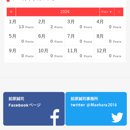
<
>
2026
▼
1月
2月
3月
4月
13
2
0
0
sts
sts
sts
sts
sts
sts
sts
sts
sts
sts
sts
sts
sts
sts
sts
sts
sts
sts
sts
sts
sts
Posts
Posts
Posts
Posts
5月
6月
7月
8月
0
0
0
0
sts
sts
sts
sts
sts
sts
sts
sts
sts
sts
sts
sts
sts
sts
sts
sts
sts
sts
sts
sts
sts
Posts
Posts
Posts
Posts
9月
10月
11月
12月
0
0
0
0
sts
sts
sts
sts
sts
sts
sts
sts
sts
sts
sts
sts
sts
sts
sts
sts
sts
sts
sts
sts
ost
Posts
Posts
Posts
Posts