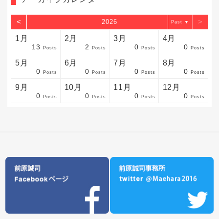
<
>
2026
▼
1月
2月
3月
4月
13
2
0
0
sts
sts
sts
sts
sts
sts
sts
sts
sts
sts
sts
sts
sts
sts
sts
sts
sts
sts
sts
sts
sts
Posts
Posts
Posts
Posts
5月
6月
7月
8月
0
0
0
0
sts
sts
sts
sts
sts
sts
sts
sts
sts
sts
sts
sts
sts
sts
sts
sts
sts
sts
sts
sts
sts
Posts
Posts
Posts
Posts
9月
10月
11月
12月
0
0
0
0
sts
sts
sts
sts
sts
sts
sts
sts
sts
sts
sts
sts
sts
sts
sts
sts
sts
sts
sts
sts
ost
Posts
Posts
Posts
Posts