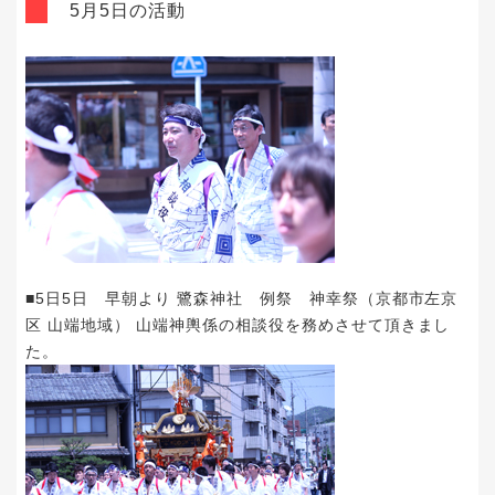
5月5日の活動
■5日5日 早朝より 鷺森神社 例祭 神幸祭（京都市左京
区 山端地域） 山端神輿係の相談役を務めさせて頂きまし
た。