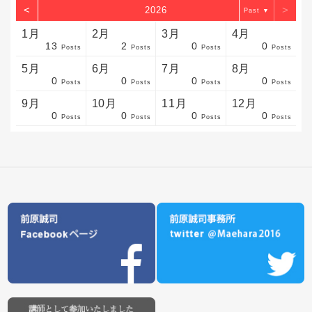
<
>
2026
▼
1月
2月
3月
4月
13
2
0
0
sts
sts
sts
sts
sts
sts
sts
sts
sts
sts
sts
sts
sts
sts
sts
sts
sts
sts
sts
sts
sts
Posts
Posts
Posts
Posts
5月
6月
7月
8月
0
0
0
0
sts
sts
sts
sts
sts
sts
sts
sts
sts
sts
sts
sts
sts
sts
sts
sts
sts
sts
sts
sts
sts
Posts
Posts
Posts
Posts
9月
10月
11月
12月
0
0
0
0
sts
sts
sts
sts
sts
sts
sts
sts
sts
sts
sts
sts
sts
sts
sts
sts
sts
sts
sts
sts
ost
Posts
Posts
Posts
Posts