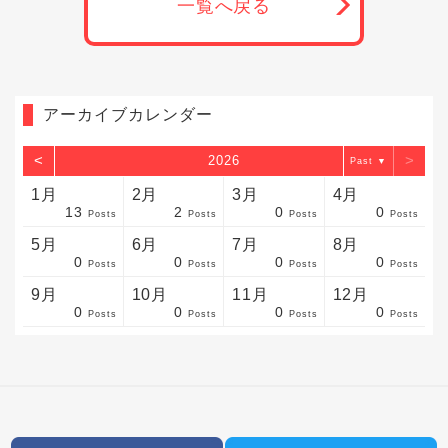
一覧へ戻る
アーカイブカレンダー
<
>
2026
▼
1月
2月
3月
4月
13
2
0
0
sts
sts
sts
sts
sts
sts
sts
sts
sts
sts
sts
sts
sts
sts
sts
sts
sts
sts
sts
sts
sts
Posts
Posts
Posts
Posts
5月
6月
7月
8月
0
0
0
0
sts
sts
sts
sts
sts
sts
sts
sts
sts
sts
sts
sts
sts
sts
sts
sts
sts
sts
sts
sts
sts
Posts
Posts
Posts
Posts
9月
10月
11月
12月
0
0
0
0
sts
sts
sts
sts
sts
sts
sts
sts
sts
sts
sts
sts
sts
sts
sts
sts
sts
sts
sts
sts
ost
Posts
Posts
Posts
Posts