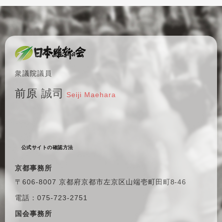
衆議院議員
前原 誠司
Seiji Maehara
公式サイトの確認方法
京都事務所
〒606-8007 京都府京都市左京区
山端壱町田町8-46
電話：075-723-2751
国会事務所