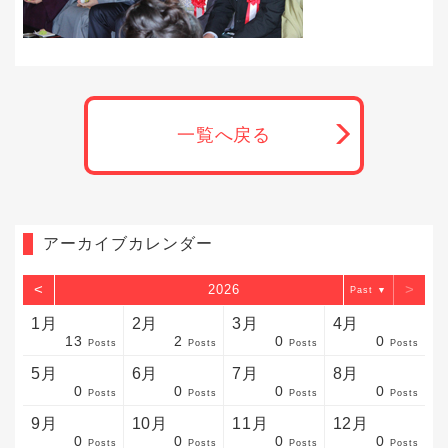
一覧へ戻る
アーカイブカレンダー
<
>
2026
▼
1月
2月
3月
4月
13
2
0
0
sts
sts
sts
sts
sts
sts
sts
sts
sts
sts
sts
sts
sts
sts
sts
sts
sts
sts
sts
sts
sts
Posts
Posts
Posts
Posts
5月
6月
7月
8月
0
0
0
0
sts
sts
sts
sts
sts
sts
sts
sts
sts
sts
sts
sts
sts
sts
sts
sts
sts
sts
sts
sts
sts
Posts
Posts
Posts
Posts
9月
10月
11月
12月
0
0
0
0
sts
sts
sts
sts
sts
sts
sts
sts
sts
sts
sts
sts
sts
sts
sts
sts
sts
sts
sts
sts
ost
Posts
Posts
Posts
Posts