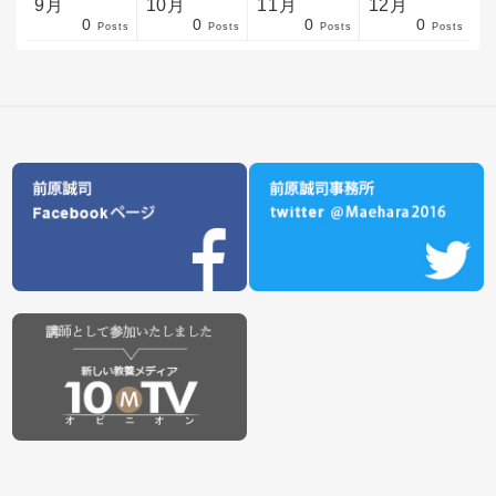
9月
10月
11月
12月
0
0
0
0
sts
sts
sts
sts
sts
sts
sts
sts
sts
sts
sts
sts
sts
sts
sts
sts
sts
sts
sts
sts
ost
Posts
Posts
Posts
Posts