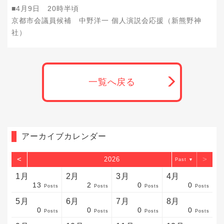
■4月9日 20時半頃
京都市会議員候補 中野洋一 個人演説会応援（新熊野神
社）
一覧へ戻る
アーカイブカレンダー
<
>
2026
▼
1月
2月
3月
4月
13
2
0
0
sts
sts
sts
sts
sts
sts
sts
sts
sts
sts
sts
sts
sts
sts
sts
sts
sts
sts
sts
sts
sts
Posts
Posts
Posts
Posts
5月
6月
7月
8月
0
0
0
0
sts
sts
sts
sts
sts
sts
sts
sts
sts
sts
sts
sts
sts
sts
sts
sts
sts
sts
sts
sts
sts
Posts
Posts
Posts
Posts