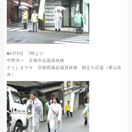
■4月9日 7時より
中野洋一 京都市会議員候補
さくしまマキ 京都府議会議員候補 朝立ち応援（東山安
井）