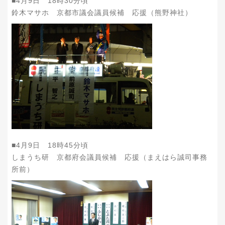
■4月9日 18時30分頃
鈴木マサホ 京都市議会議員候補 応援（熊野神社）
■4月9日 18時45分頃
しまうち研 京都府会議員候補 応援（まえはら誠司事務
所前）