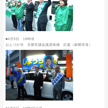
■4月9日 18時頃
おんづか功 京都市議会議員候補 応援（銀閣寺道）