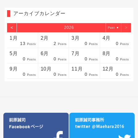
アーカイブカレンダー
<
>
2026
▼
1月
2月
3月
4月
13
2
0
0
sts
sts
sts
sts
sts
sts
sts
sts
sts
sts
sts
sts
sts
sts
sts
sts
sts
sts
sts
sts
sts
Posts
Posts
Posts
Posts
5月
6月
7月
8月
0
0
0
0
sts
sts
sts
sts
sts
sts
sts
sts
sts
sts
sts
sts
sts
sts
sts
sts
sts
sts
sts
sts
sts
Posts
Posts
Posts
Posts
9月
10月
11月
12月
0
0
0
0
sts
sts
sts
sts
sts
sts
sts
sts
sts
sts
sts
sts
sts
sts
sts
sts
sts
sts
sts
sts
ost
Posts
Posts
Posts
Posts