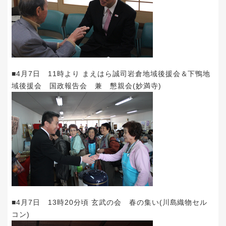
■4月7日 11時より まえはら誠司岩倉地域後援会＆下鴨地
域後援会 国政報告会 兼 懇親会(妙満寺)
■4月7日 13時20分頃 玄武の会 春の集い(川島織物セル
コン)