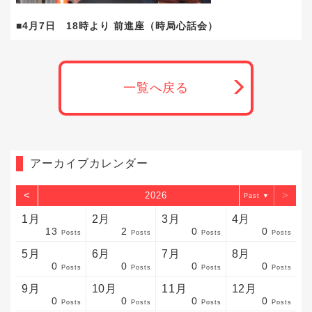
■4月7日 18時より 前進座（時局心話会）
一覧へ戻る
アーカイブカレンダー
<
>
2026
▼
1月
2月
3月
4月
13
2
0
0
sts
sts
sts
sts
sts
sts
sts
sts
sts
sts
sts
sts
sts
sts
sts
sts
sts
sts
sts
sts
sts
Posts
Posts
Posts
Posts
5月
6月
7月
8月
0
0
0
0
sts
sts
sts
sts
sts
sts
sts
sts
sts
sts
sts
sts
sts
sts
sts
sts
sts
sts
sts
sts
sts
Posts
Posts
Posts
Posts
9月
10月
11月
12月
0
0
0
0
sts
sts
sts
sts
sts
sts
sts
sts
sts
sts
sts
sts
sts
sts
sts
sts
sts
sts
sts
sts
ost
Posts
Posts
Posts
Posts