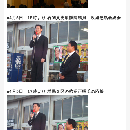
■4月5日 15時より 石関貴史衆議院議員 政経懇話会総会
■4月5日 17時より 群馬３区の柿沼正明氏の応援