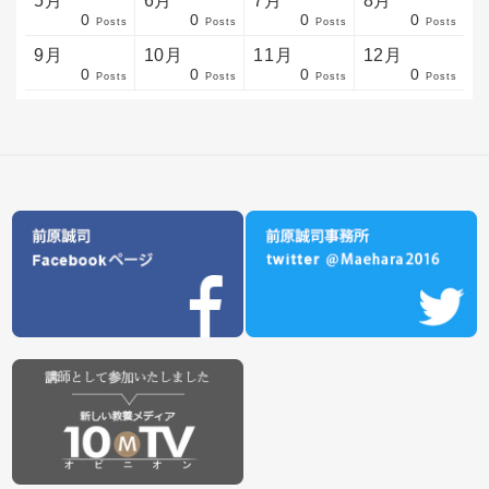
5月
6月
7月
8月
0
0
0
0
sts
sts
sts
sts
sts
sts
sts
sts
sts
sts
sts
sts
sts
sts
sts
sts
sts
sts
sts
sts
sts
Posts
Posts
Posts
Posts
9月
10月
11月
12月
0
0
0
0
sts
sts
sts
sts
sts
sts
sts
sts
sts
sts
sts
sts
sts
sts
sts
sts
sts
sts
sts
sts
ost
Posts
Posts
Posts
Posts