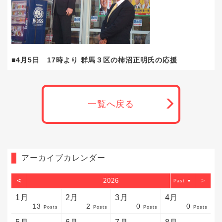
■4月5日 17時より 群馬３区の柿沼正明氏の応援
一覧へ戻る
アーカイブカレンダー
<
>
2026
▼
1月
2月
3月
4月
13
2
0
0
sts
sts
sts
sts
sts
sts
sts
sts
sts
sts
sts
sts
sts
sts
sts
sts
sts
sts
sts
sts
sts
Posts
Posts
Posts
Posts