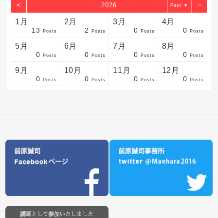
<
>
2026
▼
1月
2月
3月
4月
13
2
0
0
sts
sts
sts
sts
sts
sts
sts
sts
sts
sts
sts
sts
sts
sts
sts
sts
sts
sts
sts
sts
sts
Posts
Posts
Posts
Posts
5月
6月
7月
8月
0
0
0
0
sts
sts
sts
sts
sts
sts
sts
sts
sts
sts
sts
sts
sts
sts
sts
sts
sts
sts
sts
sts
sts
Posts
Posts
Posts
Posts
9月
10月
11月
12月
0
0
0
0
sts
sts
sts
sts
sts
sts
sts
sts
sts
sts
sts
sts
sts
sts
sts
sts
sts
sts
sts
sts
ost
Posts
Posts
Posts
Posts