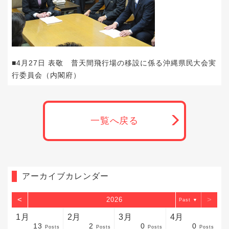
■4月27日 表敬 普天間飛行場の移設に係る沖縄県民大会実
行委員会（内閣府）
一覧へ戻る
アーカイブカレンダー
<
>
2026
▼
1月
2月
3月
4月
13
2
0
0
sts
sts
sts
sts
sts
sts
sts
sts
sts
sts
sts
sts
sts
sts
sts
sts
sts
sts
sts
sts
sts
Posts
Posts
Posts
Posts