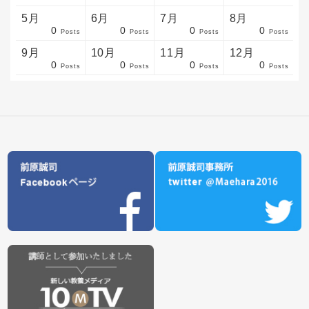
5月
6月
7月
8月
0
0
0
0
sts
sts
sts
sts
sts
sts
sts
sts
sts
sts
sts
sts
sts
sts
sts
sts
sts
sts
sts
sts
sts
Posts
Posts
Posts
Posts
9月
10月
11月
12月
0
0
0
0
sts
sts
sts
sts
sts
sts
sts
sts
sts
sts
sts
sts
sts
sts
sts
sts
sts
sts
sts
sts
ost
Posts
Posts
Posts
Posts