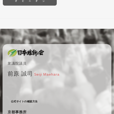
衆議院議員
前原 誠司
Seiji Maehara
公式サイトの確認方法
京都事務所