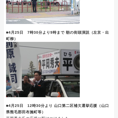
■4月25日 7時30分より9時まで 朝の街頭演説（左京・出
町柳）
■4月25日 12時30分より 山口第二区補欠選挙応援（山口
県熊毛郡田布施町等）