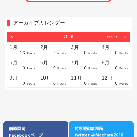
アーカイブカレンダー
<
>
2026
▼
1月
2月
3月
4月
13
2
0
0
sts
sts
sts
sts
sts
sts
sts
sts
sts
sts
sts
sts
sts
sts
sts
sts
sts
sts
sts
sts
sts
Posts
Posts
Posts
Posts
5月
6月
7月
8月
0
0
0
0
sts
sts
sts
sts
sts
sts
sts
sts
sts
sts
sts
sts
sts
sts
sts
sts
sts
sts
sts
sts
sts
Posts
Posts
Posts
Posts
9月
10月
11月
12月
0
0
0
0
sts
sts
sts
sts
sts
sts
sts
sts
sts
sts
sts
sts
sts
sts
sts
sts
sts
sts
sts
sts
ost
Posts
Posts
Posts
Posts