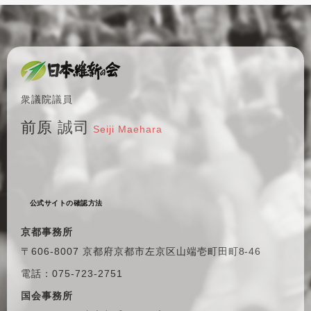
衆議院議員
前原 誠司
Seiji Maehara
公式サイトの確認方法
京都事務所
〒606-8007 京都府京都市左京区
山端壱町田町8-46
電話：075-723-2751
国会事務所