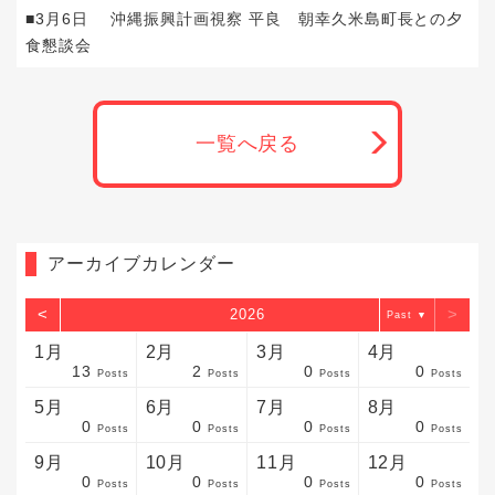
■3月6日 沖縄振興計画視察 平良 朝幸久米島町長との夕
食懇談会
一覧へ戻る
アーカイブカレンダー
<
>
2026
▼
1月
2月
3月
4月
13
2
0
0
sts
sts
sts
sts
sts
sts
sts
sts
sts
sts
sts
sts
sts
sts
sts
sts
sts
sts
sts
sts
sts
Posts
Posts
Posts
Posts
5月
6月
7月
8月
0
0
0
0
sts
sts
sts
sts
sts
sts
sts
sts
sts
sts
sts
sts
sts
sts
sts
sts
sts
sts
sts
sts
sts
Posts
Posts
Posts
Posts
9月
10月
11月
12月
0
0
0
0
sts
sts
sts
sts
sts
sts
sts
sts
sts
sts
sts
sts
sts
sts
sts
sts
sts
sts
sts
sts
ost
Posts
Posts
Posts
Posts