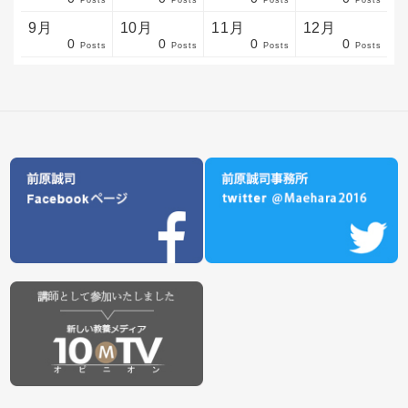
sts
sts
sts
sts
sts
sts
sts
sts
sts
sts
sts
sts
sts
sts
sts
sts
sts
sts
sts
sts
sts
Posts
Posts
Posts
Posts
9月
10月
11月
12月
0
0
0
0
sts
sts
sts
sts
sts
sts
sts
sts
sts
sts
sts
sts
sts
sts
sts
sts
sts
sts
sts
sts
ost
Posts
Posts
Posts
Posts