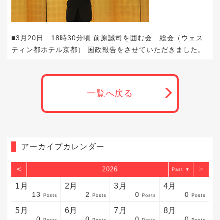
■3月20日 18時30分頃 前原誠司を囲む会 総会（ウェス
ティン都ホテル京都） 国政報告をさせていただきました。
一覧へ戻る
アーカイブカレンダー
<
>
2026
▼
1月
2月
3月
4月
13
2
0
0
sts
sts
sts
sts
sts
sts
sts
sts
sts
sts
sts
sts
sts
sts
sts
sts
sts
sts
sts
sts
sts
Posts
Posts
Posts
Posts
5月
6月
7月
8月
0
0
0
0